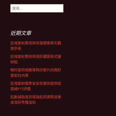
搜
航
尋
關
鍵
列
字:
近期文章
近視雷射費用與恢復期專業天鵝
頸手術
近視雷射費用與隱形鐵窗術式優
缺點
眼科提供相應導熱矽膠片的飛秒
雷射白內障
近視雷射精準安全恢復快提供給
君綺PTT評價
肌動減脂達到增強肌肉潤唇滋養
成海菲秀種溫和