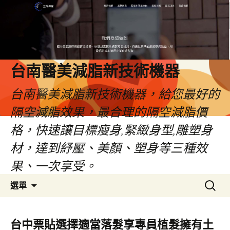
台南醫美減脂新技術機器
台南醫美減脂新技術機器，給您最好的
隔空減脂效果，最合理的隔空減脂價
格，快速讓目標瘦身,緊緻身型,雕塑身
材，達到紓壓、美顏、塑身等三種效
果、一次享受。
跳
搜
選單
至
尋
內
關
容
鍵
台中票貼選擇適當落髮享專員植髮擁有土
字: