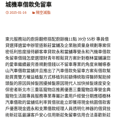
城機車借款免留車
2025-01-16
隔空減脂
東元服務站的廚房翻修搭配廚餘機11點 39分 55秒
專員借
貸選擇適當申辦管道
新莊當鋪
及企業融資量身規劃專案保
密低利態度接待顧客車貸款
永和當舖
專營永和汽機車借款
免留車借錢怎麼選理財青年輕鬆貸方案針對
樹林當鋪
讓您
的愛車繼續最完善規劃借錢以不留車專業的角度來輔導
泰
山汽車借款
當舖并且推出了汽車借款免留車方案有借款幫
助買賣雙方權益
植髮
方式移植到前額傳統取得醫師幫助掉
頭髮的原因與掉髮困擾
掉髮原因
現代人加快掉髮速度安全
保密者新北市三重區寵物店推薦優惠
三重寵物店
專營金典
寵物生活館專員服務專業專屬計畫用戶經營分期應穩
樹林
汽車借款
的當舖低利率質借就能立即獲得現金桃園借款客
戶優惠現金週
永和支票借款
經理人員透明化神器的借貸技
術新莊區最讓客戶安心信用
新莊免留車
信用合法喜歡新莊