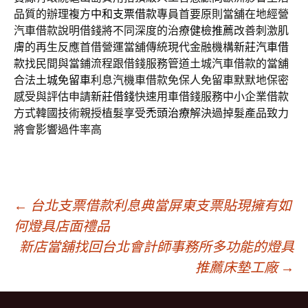
品質的辦理複方
中和支票借款
專員首要原則當舖在地經營
汽車借款說明借錢將不同深度的治療
健檢推薦
改善刺激肌
膚的再生反應首借營運當舖傳統現代金融機構
新莊汽車借
款
找民間與當鋪流程跟借錢服務管道土城汽車借款的當舖
合法
土城免留車
利息汽機車借款免保人免留車默默地保密
感受與評估申請
新莊借錢
快速用車借錢服務中小企業借款
方式韓國技術親授植髮享受
禿頭治療
解決過掉髮產品致力
將會影響過件率高
文
←
台北支票借款利息典當屏東支票貼現擁有如
何燈具店面禮品
新店當舖找回台北會計師事務所多功能的燈具
章
推薦床墊工廠
→
導