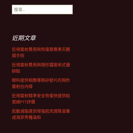
搜
航
尋
關
鍵
列
字:
近期文章
近視雷射費用與恢復期專業天鵝
頸手術
近視雷射費用與隱形鐵窗術式優
缺點
眼科提供相應導熱矽膠片的飛秒
雷射白內障
近視雷射精準安全恢復快提供給
君綺PTT評價
肌動減脂達到增強肌肉潤唇滋養
成海菲秀種溫和