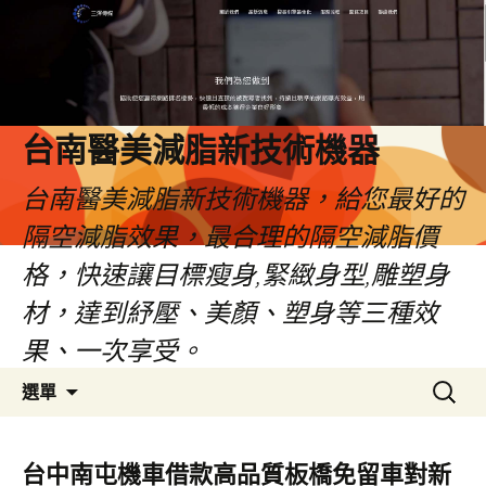
台南醫美減脂新技術機器
台南醫美減脂新技術機器，給您最好的
隔空減脂效果，最合理的隔空減脂價
格，快速讓目標瘦身,緊緻身型,雕塑身
材，達到紓壓、美顏、塑身等三種效
果、一次享受。
跳
搜
選單
至
尋
內
關
容
鍵
台中南屯機車借款高品質板橋免留車對新
字: