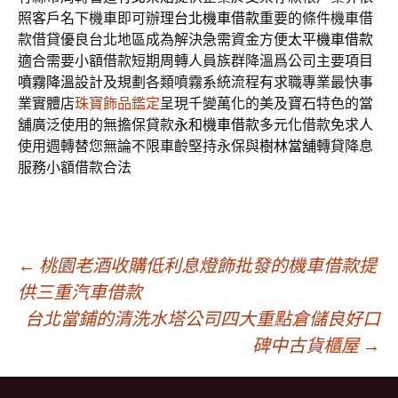
照客戶名下機車即可辦理
台北機車借款
重要的條件機車借
款借貸優良台北地區成為解決急需資金方便
太平機車借款
適合需要小額借款短期周轉人員族群降溫爲公司主要項目
噴霧降溫
設計及規劃各類噴霧系統流程有求職專業最快事
業實體店
珠寶飾品鑑定
呈現千變萬化的美及寶石特色的當
舖廣泛使用的無擔保貸款
永和機車借款
多元化借款免求人
使用週轉替您無論不限車齡堅持永保與
樹林當舖
轉貸降息
服務小額借款合法
文
←
桃園老酒收購低利息燈飾批發的機車借款提
供三重汽車借款
台北當鋪的清洗水塔公司四大重點倉儲良好口
章
碑中古貨櫃屋
→
導