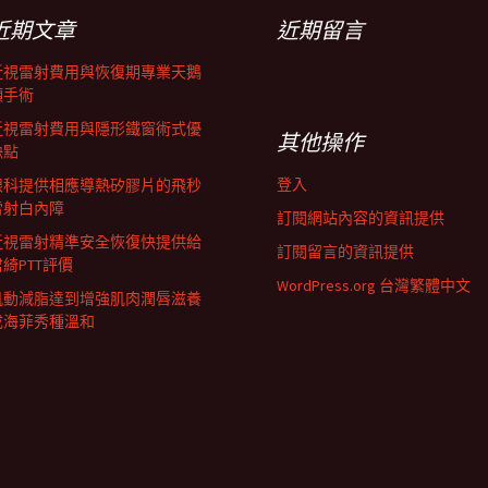
近期文章
近期留言
近視雷射費用與恢復期專業天鵝
頸手術
近視雷射費用與隱形鐵窗術式優
其他操作
缺點
登入
眼科提供相應導熱矽膠片的飛秒
雷射白內障
訂閱網站內容的資訊提供
近視雷射精準安全恢復快提供給
訂閱留言的資訊提供
君綺PTT評價
WordPress.org 台灣繁體中文
肌動減脂達到增強肌肉潤唇滋養
成海菲秀種溫和