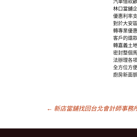
汽車借款
林口當舖
優惠利率
對於大安
轉專業優
客戶的還
轉
嘉義土
密封整個
法辦理各
全方位方
廚房新面
文
←
新店當舖找回台北會計師事務
章