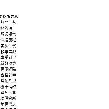
顯格調
岩板
舖
熱門且永
舖經營相
小額週轉當
最快速流程
配
客製化餐
借款
專業經
留車受到專
輕鬆與預算
貸專屬經驗
聯合當舖申
法當鋪
八里
莊機車借款
款
舉凡台北
貼現借錢所
當舖專營之