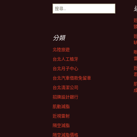
搜
導
尋
關
鍵
航
字:
分類
列
北陸旅遊
台北人工植牙
台北月子中心
台北汽車借款免留車
台北清潔公司
招牌設計銀行
肌動減脂
近視雷射
隔空減脂
隔空減脂價格