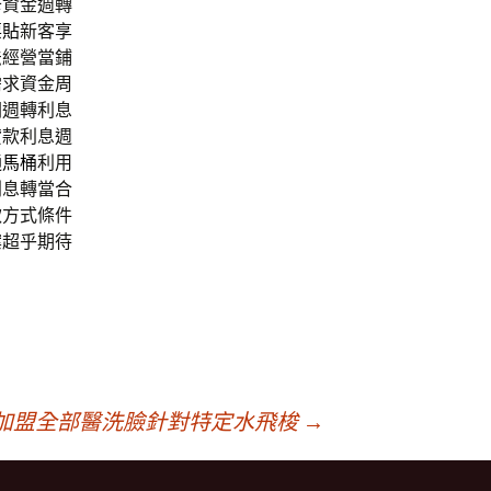
卡資金週轉
票貼
新客享
法經營當鋪
需求資金周
關週轉利息
貸款利息週
通馬桶
利用
利息轉當合
款方式條件
案超乎期待
加盟全部醫洗臉針對特定水飛梭
→