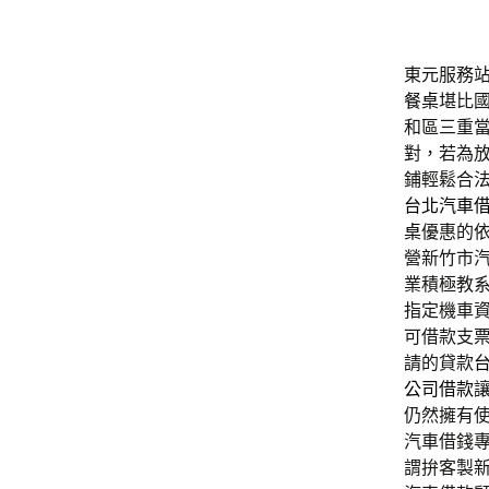
東元服務站
餐桌
堪比
和區三重
對，若為
鋪輕鬆合
台北汽車
桌
優惠的
營新竹市
業積極教
指定機車
可借款支
請的貸款
公司借款
仍然擁有
汽車借錢
謂拚客製