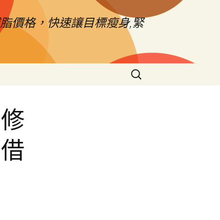
脂價格，快速讓目標瘦身,緊
搜
尋
關
鍵
翻修
字:
車借