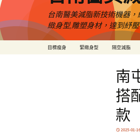
台南醫美減脂新技術機器，
緻身型,雕塑身材，達到紓
跳
目標瘦身
緊緻身型
隔空減脂
至
內
容
南
搭
款
2025-01-1