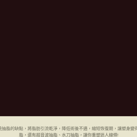
統抽脂的缺點，將脂肪引流乾淨，降低術後不適，縮短恢復期，讓塑身變得
脂，還有超音波抽脂、水刀抽脂，讓你重塑迷人線條!