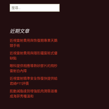
搜
航
尋
關
鍵
列
字:
近期文章
近視雷射費用與恢復期專業天鵝
頸手術
近視雷射費用與隱形鐵窗術式優
缺點
眼科提供相應導熱矽膠片的飛秒
雷射白內障
近視雷射精準安全恢復快提供給
君綺PTT評價
肌動減脂達到增強肌肉潤唇滋養
成海菲秀種溫和