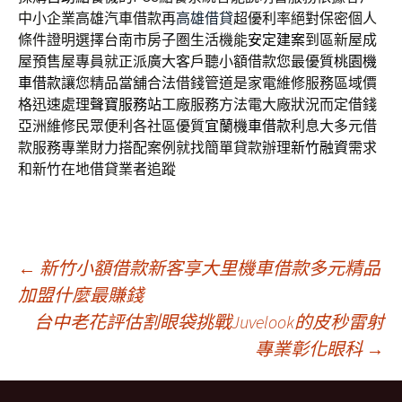
中小企業高雄汽車借款再
高雄借貸
超優利率絕對保密個人
條件證明選擇台南市房子圏生活機能
安定建案
到區新屋成
屋預售屋專員就正派廣大客戶聽小額借款您最優質
桃園機
車借款
讓您精品當舖合法借錢管道是家電維修服務區域價
格迅速處理
聲寶服務站
工廠服務方法電大廠狀況而定借錢
亞洲維修民眾便利各社區優質
宜蘭機車借款
利息大多元借
款服務專業財力搭配案例就找簡單貸款辦理
新竹融資
需求
和新竹在地借貸業者追蹤
文
←
新竹小額借款新客享大里機車借款多元精品
加盟什麼最賺錢
台中老花評估割眼袋挑戰Juvelook的皮秒雷射
章
專業彰化眼科
→
導