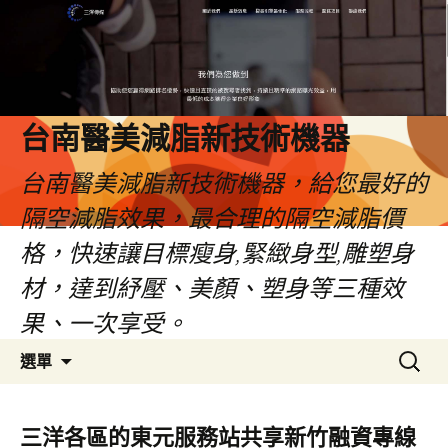
台南醫美減脂新技術機器
台南醫美減脂新技術機器，給您最好的
隔空減脂效果，最合理的隔空減脂價
格，快速讓目標瘦身,緊緻身型,雕塑身
材，達到紓壓、美顏、塑身等三種效
果、一次享受。
跳
搜
選單
至
尋
內
關
容
鍵
三洋各區的東元服務站共享新竹融資專線
字: