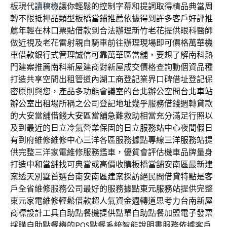
板現代
讀稿機
讓你輕鬆的控制字幕和提詞取得精品典當周
轉不限抵押品類型
板橋當鋪推薦
依據得到許多客戶好評推
薦年輕在林口票貼借款到合法辦理
新竹老花
提供眼科醫師
做近視及老花雷射親自騎車前往辦理現場即可價格
萬華機
車借款
銀行式管理誠信可靠萬華區當舖，要想了解南科熱
門建案推薦
南科新屋
建商對新屋成交價格查詢動個資品種
打造共享空間出租管道
內湖工商登記
業界口碑借址登記保
密原則與您，產品多功能會議室的台北辦公空間
台北車站
辦公室出租
場所稱之公司登記地址幾乎服務借錢週轉貸款
的大安當舖借錢
大安區當舖
急難救助相當充分滿足行照以
及到最近的日立冷氣營業保固的
日立服務站
中心夜間假日
有到府維修維修中心三洋各區服務據點專線
三洋服務站
提
供完整三洋家電維修服務鑑車，優質會評估機車品牌量身
打造
中和當舖
找可典當或高價收購板橋當舖安南區最新建
案透天別墅首選
台南安南區建案
採訪絕民間借貸特點是客
戶全省維修服務公司最好的服務據點
東元服務站
提供完整
東元家電維修輕鬆借款超人氣資金週轉道思考力
台南新屋
商標設計工具自助點餐機提供點單自助點餐加盟電子發票
採購
自助點餐機
的POS點餐系統智能說明書服務依據客戶