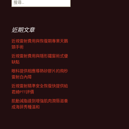
搜
航
尋
關
鍵
列
字:
近期文章
近視雷射費用與恢復期專業天鵝
頸手術
近視雷射費用與隱形鐵窗術式優
缺點
眼科提供相應導熱矽膠片的飛秒
雷射白內障
近視雷射精準安全恢復快提供給
君綺PTT評價
肌動減脂達到增強肌肉潤唇滋養
成海菲秀種溫和