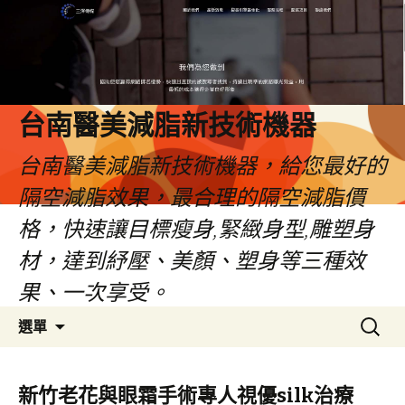
台南醫美減脂新技術機器
台南醫美減脂新技術機器，給您最好的
隔空減脂效果，最合理的隔空減脂價
格，快速讓目標瘦身,緊緻身型,雕塑身
材，達到紓壓、美顏、塑身等三種效
果、一次享受。
跳
搜
選單
至
尋
內
關
容
鍵
新竹老花與眼霜手術專人視優silk治療
字: