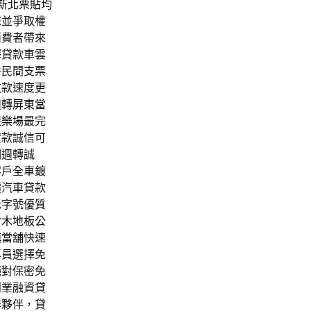
新北票貼
均
您並爭取權
消費者帶來
擇貸款車雲
件民間支票
放款速度更
週轉
屏東當
遊樂場
最完
貸款誠信可
期週轉誠
客戶全車鍍
價汽車貸款
老字號優質
竹木地板公
鎮當舖
快速
專員選擇免
絕對保密免
創業融資貸
作夥伴，貸