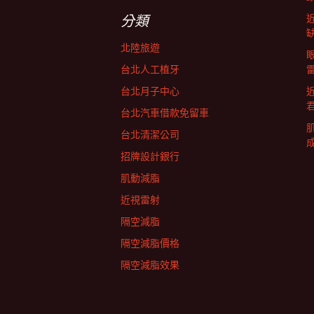
字:
航
分類
北陸旅遊
列
台北人工植牙
台北月子中心
台北汽車借款免留車
台北清潔公司
招牌設計銀行
肌動減脂
近視雷射
隔空減脂
隔空減脂價格
隔空減脂效果