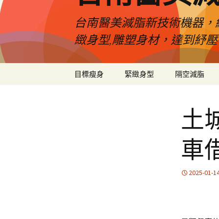
台南醫美減脂新技術機器，
緻身型,雕塑身材，達到紓
跳
目標瘦身
緊緻身型
隔空減脂
至
內
容
土
車
2025-01-1