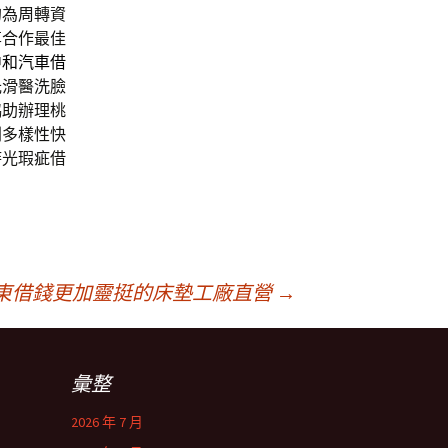
的為周轉資
享合作最佳
中和汽車借
光滑醫洗臉
協助辦理桃
則多樣性快
時光瑕疵借
東借錢更加靈挺的床墊工廠直營
→
彙整
2026 年 7 月