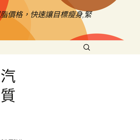
脂價格，快速讓目標瘦身,緊
搜
尋
關
鍵
化汽
字:
角質