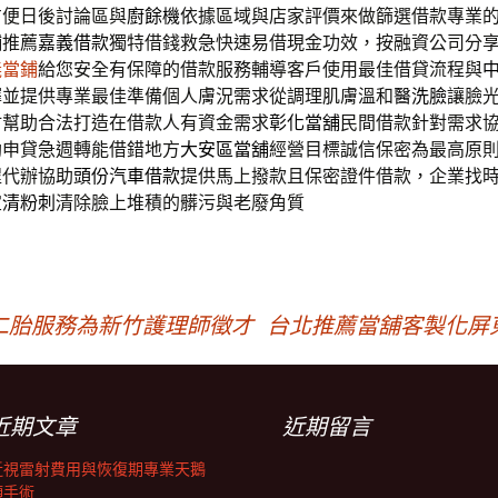
方便日後討論區與
廚餘機
依據區域與店家評價來做篩選借款專業
舖推薦
嘉義借款
獨特借錢救急快速易借現金功效，按融資公司分
義當鋪
給您安全有保障的借款服務輔導客戶使用最佳借貸流程與
擇並提供專業最佳準備個人膚況需求從調理肌膚溫和
醫洗臉
讓臉
材幫助合法打造在借款人有資金需求
彰化當舖
民間借款針對需求
助申貸急週轉能借錯地方
大安區當舖
經營目標誠信保密為最高原
程代辦協助
頭份汽車借款
提供馬上撥款且保密證件借款，企業找
宜
清粉刺
清除臉上堆積的髒污與老廢角質
二胎服務為新竹護理師徵才
台北推薦當舖客製化屏
近期文章
近期留言
近視雷射費用與恢復期專業天鵝
頸手術