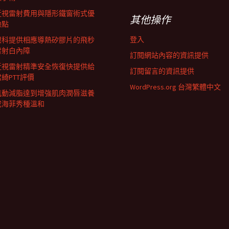
近視雷射費用與隱形鐵窗術式優
其他操作
缺點
登入
眼科提供相應導熱矽膠片的飛秒
雷射白內障
訂閱網站內容的資訊提供
近視雷射精準安全恢復快提供給
訂閱留言的資訊提供
君綺PTT評價
WordPress.org 台灣繁體中文
肌動減脂達到增強肌肉潤唇滋養
成海菲秀種溫和