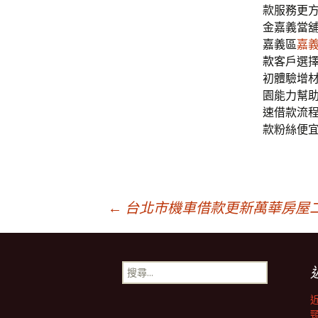
款服務更
金嘉義當
嘉義區
嘉
款
客戶選
初體驗增
園能力幫
速借款流
款粉絲便
文
←
台北市機車借款更新萬華房屋
章
搜
尋
導
關
鍵