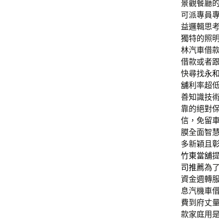
景觀餐廳的眼
可派專員
益邏輯思
獨特的照
林汽車借
借款或者
快尋找
永
舖
利率超
善知識技
靠的絕對
信，免留
膜全面智
多新穎且
竹東當舖
司推薦
為
資金週轉
息汽機車
費到府丈
款家庭用