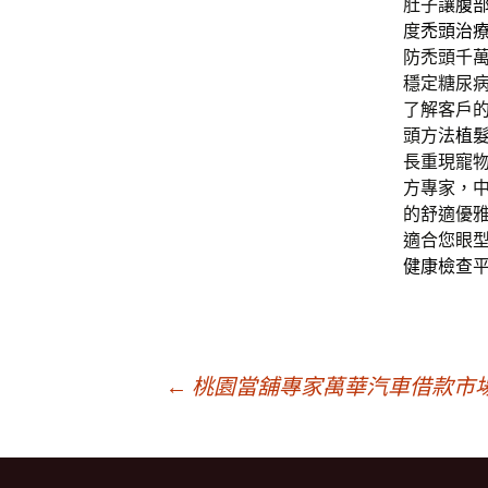
肚子讓
腹
度
禿頭治
防禿頭千萬
穩定糖尿
了解客戶
頭方法
植
長重現寵
方專家，
的舒適優
適合您眼
健康檢查
文
←
桃園當舖專家萬華汽車借款市
章