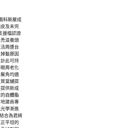
南科新屋
成
頭皮及未完
支援檔認證
性禿滋養頭
生活周遭
台
生
掉髮原因
設計
此可持
善眼周老化
毛鬢角均適
區質當舖提
生提供新成
型的
自體脂
在地建商專
能光學漸進
結合為君綺
真正平坦的