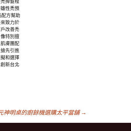
性禿掉髮程
療
雄性禿
預
品配方幫助
後來致力於
客戶改善禿
肖像
特別擅
周肌膚團配
量搶先引進
模擬和選擇
屢創新
台北
元神明桌的廚餘機選購太平當舖
→