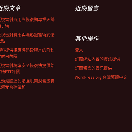
近期文章
近期留言
近視雷射費用與恢復期專業天鵝
頸手術
近視雷射費用與隱形鐵窗術式優
其他操作
缺點
登入
眼科提供相應導熱矽膠片的飛秒
雷射白內障
訂閱網站內容的資訊提供
近視雷射精準安全恢復快提供給
訂閱留言的資訊提供
君綺PTT評價
WordPress.org 台灣繁體中文
肌動減脂達到增強肌肉潤唇滋養
成海菲秀種溫和