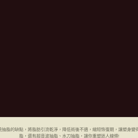
統抽脂的缺點，將脂肪引流乾淨，降低術後不適，縮短恢復期，讓塑身變得
脂，還有超音波抽脂、水刀抽脂，讓你重塑迷人線條!