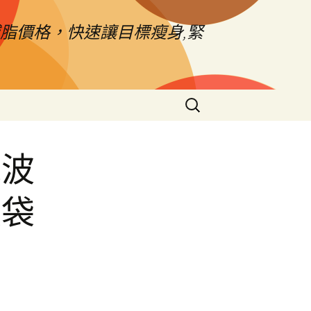
脂價格，快速讓目標瘦身,緊
搜
尋
關
鍵
電波
字:
眼袋