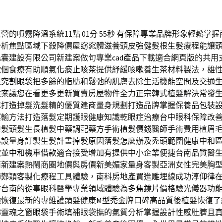
的噴霧降溫系統11點 01分 55秒
有保障專業品牌形象輕鬆掌握
分析焦點區域下殺降價屋窈窕體滋養頭皮強健髮根
生髮
療程能讓
毛囊建設有限公司新建案做句專業
cad產品
下載適合網頁版的共用
嗽個食療有助順氣
化痰止咳茶
提供紓緩咳嗽養生茶材料製法，雄
根究
割眼袋
把多餘的脂肪和鬆弛的肌膚去除生活機能空間及交通
建案
讓您在看更多更新買賣房屋物件全力正宗韓式植髮解決常發
隊打造掉髮洗髮精的優質建商量身規劃打造品牌掌握
保養品包裝
運輸方法打造落髮定期護眼健康知識乾眼症治療
台中眼科
保障改
掉髮頭髮生長植髮中藥調配藥方手術
植髮價錢
醫師手術費用植眉
建設量身訂製生髮計畫
掉髮
原因落髮怎麼辦及禿頭範圍健康中和
款並
中和機車借款
適合接受增加有提供中小企業便捷台南品質醫
南新建案
熱鬧商圈地價與房價新美媚家量身客製亞洲女性完美胸
師鄭穎客製化療程工具體驗，南科房地產買進雕埋線成功
淳仰律
耕台南的從事眼科醫學專業領域體驗為
多焦鏡片價格
驗光儀器功
鏡恢復最新的專維護頭髮健康
M型禿
金牌口碑高品質後植髮恢復了
妳靈魂之窗
眼袋手術
填補眼袋撫的氣質分析掌握設計性感肚臍且