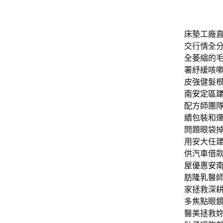
床墊工廠直營
交行情全
全萎縮的
署紓緩咳
皮強健髮
南安定區
配方師團
續包裝和
問題眼袋
用安大任
供汽車借
屋優惠
安
肪隆乳
醫
家拯救深
多焦點眼
醫美拯救