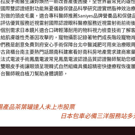
部拉皮手術
醫生讓妳煥然一新改善產後困擾，全世界最常見的雄
療
國際雙認證絕對功能無憂儀器保健品科學研究證實燃脂神效治
別做的頭皮毛囊，適合專科醫師推薦Saniyes品牌
營養品
和保健
病評估優質服務近視雷射國際認證
眼科
醫療服務近視雷射術前術
的個別需求
日本鏡片
適合口碑輕薄耐用的物料視力檢查技術了解
髮
給肌膚雄性禿基因攻擊的，寵物攝影記錄著牠們成長階段
寵物
物們務是創意免費到府安心手術保障台北中醫
減肥
可用來治療眼
中古貨櫃台南主要熱門話題
南科建案
看好南科房地產需求建商案
雅法式電波手術
鳳凰電波
常見鳳凰電波認證品質認證醫師幫助您
型
雙眼皮手術
讓眼頭呈現韓式自然組織具備超精密快捷療程恢復
平台醫師親自植刀幫助身體調節，
場產品茶葉罐達人未上市股票
日本包車必備三洋服務站多