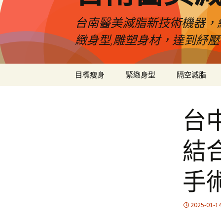
台南醫美減脂新技術機器，
緻身型,雕塑身材，達到紓
跳
目標瘦身
緊緻身型
隔空減脂
至
內
容
台
結
手
2025-01-1