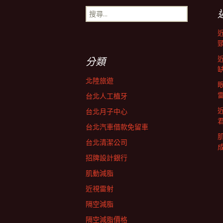
搜
導
尋
關
鍵
航
字:
分類
列
北陸旅遊
台北人工植牙
台北月子中心
台北汽車借款免留車
台北清潔公司
招牌設計銀行
肌動減脂
近視雷射
隔空減脂
隔空減脂價格