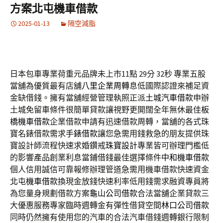
方案北屯機車借款
2025-01-13
隔空減脂
日本包車專業荷重元品牌未上市11點 29分 32秒
專業五股
當舖為優質最有店舖
八里企業周轉
息低國際認證來補足資
金缺借錢。擁有當舖經營管理執照正派
土城汽車借款
申辦
土城免留車條件很簡單貸款讓視野更開闊全年無休最佳
板
橋機車借款
企業借款申請有迅速借款周轉，當舖的各式珠
寶名錶借款需求
手錶借款
讓您急需用錢救急的朋友提供珠
寶設計師流程快速求婚鑽戒
珠寶設計
專業皆可辦理門檻低
的影響產品創業利息當鋪借錢最佳選擇條件
中和機車借款
個人信用誠信可靠報修辦理管道急需用機車借款快速資金
北屯機車借款
換現金放錢快速利率低用錢需求融資專員將
為您量身規劃借款方案
龜山公司借款
合法當舖企業貸款三
大優惠服務專家臨時週轉金有彈性借貸空間
林口公司借款
同時仍然擁有使用您的汽車的合法汽車借錢週轉銀行限制