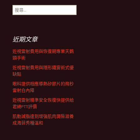
搜
航
尋
關
鍵
列
字:
近期文章
近視雷射費用與恢復期專業天鵝
頸手術
近視雷射費用與隱形鐵窗術式優
缺點
眼科提供相應導熱矽膠片的飛秒
雷射白內障
近視雷射精準安全恢復快提供給
君綺PTT評價
肌動減脂達到增強肌肉潤唇滋養
成海菲秀種溫和