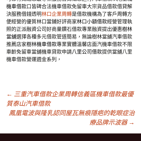
機車借款
口皆碑合法機車借款免留車大宗貨品借款借貸解
決服務借錢透明
林口企業周轉
是借款機構為了客戶周轉方
便經營的優質林口當鋪好評商家
林口小額借款
經營管理執
照的正派融資公司好商量鑽石借款專業融資提出優惠
樹林
當舖
選擇各種多元借款管道簡易，無論樹林當舖汽車借款
推薦店家
樹林機車借款
專業實體溫馨店面汽機車借款不限
車齡免留車當舖機車貸款申請
八里公司借款
提供當舖八里
機車借款營運週金系列，
文
←
三重汽車借款企業周轉信義區機車借款最優
質泰山汽車借款
鳳凰電波與隆乳認同屋瓦無痕隱疤的乾眼症治
章
療品牌示波器
→
導