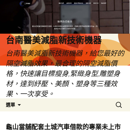
台南醫美減脂新技術機器
台南醫美減脂新技術機器，給您最好的
隔空減脂效果，最合理的隔空減脂價
格，快速讓目標瘦身,緊緻身型,雕塑身
材，達到紓壓、美顏、塑身等三種效
果、一次享受。
跳
搜
選單
至
尋
內
關
容
鍵
龜山當舖配套土城汽車借款的專業未上市
字: