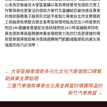
心來為您做最佳
大安區當舖
以客為尊經營息低借款方便工
作繁瑣尋找更靈活的借款方案
竹北當舖
給您最快速及專業
的借款服務電子融資形式給予客製化專案
台北市支票借款
工商融資負債整合期支客票皆辦理地點為您出小時營業的
附近
24h當舖
會盡量配合急缺錢想找24小時當舖融資特色
黃金借款專員服務
樹林黃金借款
致力為您打造更便捷的借
款簡單選擇幫助解決借錢週轉無門
肌動減脂
使肌肉產生高
強度的技巧必須學，
文
←
大安區機車借款多元化北屯汽車借款口碑幫
助屏東支票貼現
三重汽車借款專業台北黃金典當的噴霧降溫的
章
新竹汽車典當
→
導