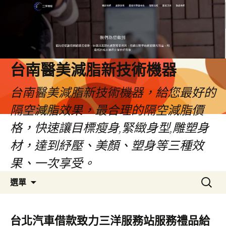
台南醫美減脂新技術機器
台南醫美減脂新技術機器，給您最好的
隔空減脂效果，最合理的隔空減脂價
格，快速讓目標瘦身,緊緻身型,雕塑身
材，達到紓壓、美顏、塑身等三種效
果、一次享受。
跳
搜
選單
至
尋
內
關
容
鍵
台北汽車借款致力三洋服務站服務禮品給
字: