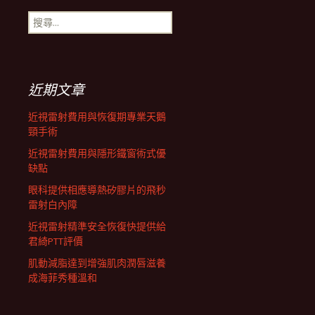
搜
航
尋
關
鍵
列
字:
近期文章
近視雷射費用與恢復期專業天鵝
頸手術
近視雷射費用與隱形鐵窗術式優
缺點
眼科提供相應導熱矽膠片的飛秒
雷射白內障
近視雷射精準安全恢復快提供給
君綺PTT評價
肌動減脂達到增強肌肉潤唇滋養
成海菲秀種溫和