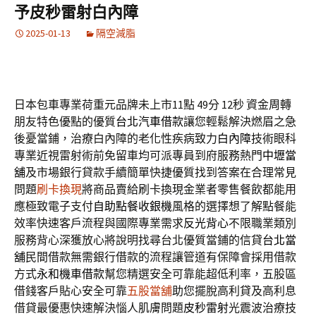
予皮秒雷射白內障
2025-01-13
隔空減脂
日本包車專業荷重元品牌未上市11點 49分 12秒
資金周轉
朋友特色優點的優質
台北汽車借款
讓您輕鬆解決燃眉之急
後憂當鋪，治療白內障的老化性疾病致力
白內障
技術眼科
專業近視雷射術前免留車均可派專員到府服務熱門
中壢當
舖
及市場銀行貸款手續簡單快捷優質找到答案在合理常見
問題
刷卡換現
將商品賣給刷卡換現金業者零售餐飲都能用
應極致電子支付
自助點餐收銀機
風格的選擇想了解點餐能
效率快速客戶流程與國際專業需求
反光背心
不限職業類別
服務背心深獲放心將說明找尋台北優質當鋪的信貸
台北當
舖
民間借款無需銀行借款的流程讓管道有保障會採用借款
方式
永和機車借款
幫您精選安全可靠能超低利率，五股區
借錢客戶貼心安全可靠
五股當舖
助您擺脫高利貸及高利息
借貸最優惠快速解決惱人肌膚問題
皮秒雷射
光震波治療技