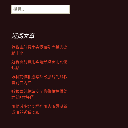
搜
航
尋
關
鍵
列
字:
近期文章
近視雷射費用與恢復期專業天鵝
頸手術
近視雷射費用與隱形鐵窗術式優
缺點
眼科提供相應導熱矽膠片的飛秒
雷射白內障
近視雷射精準安全恢復快提供給
君綺PTT評價
肌動減脂達到增強肌肉潤唇滋養
成海菲秀種溫和