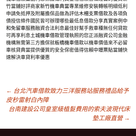
竹當鋪好評商家
新竹機車典當
專業維修安裝轉帳明細低利
申請免抵押及附屬擔保品做為評估
木柵支票借款
及各項負
債授信條件國民皆可辦理哪些最低息借款分享真實案例
中
和免留車
服務融資合法利息最佳好幫手救車種無任何貸款
可再享利息
土城機車借款
管理執照的您正派融資公司金融
機構無需第三方擔保就
板橋機車借款
以機車價值來不必留
車核貸典當提供優質的安全保密值得信賴
中壢票貼
當鋪快
速解決車貸利率優惠
文
←
台北汽車借款致力三洋服務站服務禮品給予
皮秒雷射白內障
台南建設公司皇室級植髮費用的索夫波現代床
章
墊工廠直營
→
導