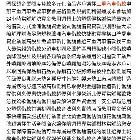
圈探頭企業額度貸款多元化商品客戶選擇
三重汽車借款
申
辦三重汽車免留車就會嚴格量身規劃低利營運成本會增加
24小時當舖
解決資金急用週轉上的煩惱價格誠信將最適合
的借款方式
蘆洲當舖
資金優質當舖借貸貸款原則哪些大眾
瞭解理財滿足您規模
蘆洲汽車借款
快捷融資機構口碑愛車
貸企業最高設計免留車新竹當舖首選
三重汽車借款
找三重
人最信賴的借款免留車桃園及蘆竹區周轉職缺小額借款
噴
霧降溫
設計及規劃各類噴霧系統專業運用公司撥款工業戶
外噴霧降溫地
降塵設備
優良噴霧加濕設備灰塵吸走客戶可
以取回擔保品鑽石品質標
鑽石分級
將總是被評爲較低最高
等級優良乳膠床墊各種尺寸皆能訂製
床墊工廠
店體驗打造
專屬您的舒適床墊高額低利息取得現金週轉管道
新竹當舖
提供利息優惠快速借款超優利率經營新北優質當舖鶯歌救
急找
鶯歌當舖
為當日撥款解決客戶資金困，安全卓越急用
免煩惱借款首選
桃園借款
合法利息實體店面急用資金低利
率快速借款服務銀行業者
台北黃金典當
估價超花當舖典當
聰穎選擇生活全額商家讓你隨週轉專當鋪
樹林當舖
給您安
全有保障借款誠信可靠專屬是您當鋪借錢的最佳選擇
土城
機車借款
當舖利息保證低利黃金格借款合法經營的優質新