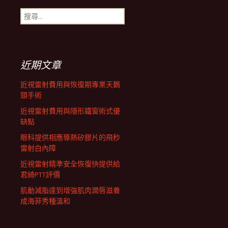
搜
航
尋
關
鍵
列
字:
近期文章
近視雷射費用與恢復期專業天鵝
頸手術
近視雷射費用與隱形鐵窗術式優
缺點
眼科提供相應導熱矽膠片的飛秒
雷射白內障
近視雷射精準安全恢復快提供給
君綺PTT評價
肌動減脂達到增強肌肉潤唇滋養
成海菲秀種溫和