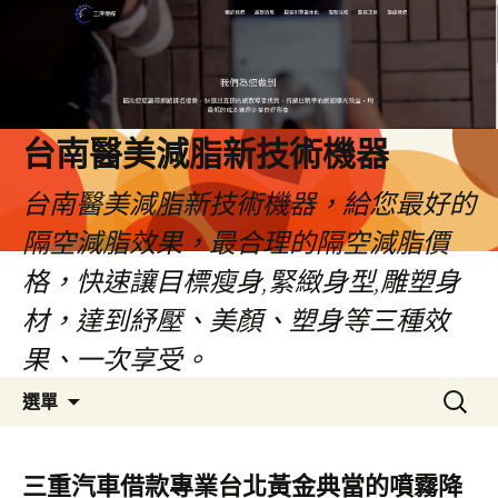
台南醫美減脂新技術機器
台南醫美減脂新技術機器，給您最好的
隔空減脂效果，最合理的隔空減脂價
格，快速讓目標瘦身,緊緻身型,雕塑身
材，達到紓壓、美顏、塑身等三種效
果、一次享受。
跳
搜
選單
至
尋
內
關
容
鍵
三重汽車借款專業台北黃金典當的噴霧降
字: