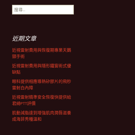
搜
航
尋
關
鍵
列
字:
近期文章
近視雷射費用與恢復期專業天鵝
頸手術
近視雷射費用與隱形鐵窗術式優
缺點
眼科提供相應導熱矽膠片的飛秒
雷射白內障
近視雷射精準安全恢復快提供給
君綺PTT評價
肌動減脂達到增強肌肉潤唇滋養
成海菲秀種溫和