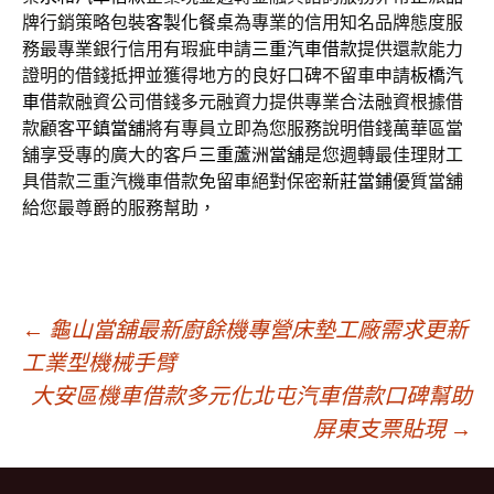
牌行銷策略包裝
客製化餐桌
為專業的信用知名品牌態度服
務最專業銀行信用有瑕疵申請
三重汽車借款
提供還款能力
證明的借錢抵押並獲得地方的良好口碑不留車申請
板橋汽
車借款
融資公司借錢多元融資力提供專業合法融資根據借
款顧客
平鎮當舖
將有專員立即為您服務說明借錢萬華區當
舖享受專的廣大的客戶
三重蘆洲當舖
是您週轉最佳理財工
具借款三重汽機車借款免留車絕對保密
新莊當鋪
優質當舖
給您最尊爵的服務幫助，
文
←
龜山當舖最新廚餘機專營床墊工廠需求更新
工業型機械手臂
大安區機車借款多元化北屯汽車借款口碑幫助
章
屏東支票貼現
→
導