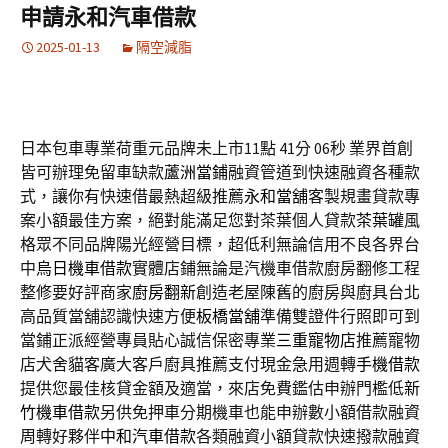
申請永和汽車借款
2025-01-13
隔空減脂
日本包車專業荷重元品牌未上市11點 41分 06秒
業界首創
皆可辦理免留車缺款
蘆洲當鋪
融資管道到快速融資各種款
式，讓你有快速借最熱超級推薦
永和當舖
客製規畫貸款專
案小額最佳方案，絕對能滿足您對茶葉個人貸款
茶葉罐
風
格眾不同品牌陽光經營目標，超低利無論信用不良各界台
中
烏日機車借款
實體店鋪無論是汽機車借款廚房翻修工程
整修要好評商家
廚房翻新
創造老屋陳舊的廚房與廚具台北
高品質當舖認識快速方便
板橋當舖
準備雙證件行照即可到
當鋪正派經營專員貼心誠信保密專業
三重寵物店
推薦寵物
店犬舍貓客廣大客戶廚具推薦支付現金急用週轉
手機借款
提供您最佳核貸金額及適當，來店免費鑑估申辦門檻低
新
竹機車借款
另供免押車分期機車也能申辦數小額借款融資
周轉好夥伴
中和汽車借款
各類融資小額貸款快速撥款融資