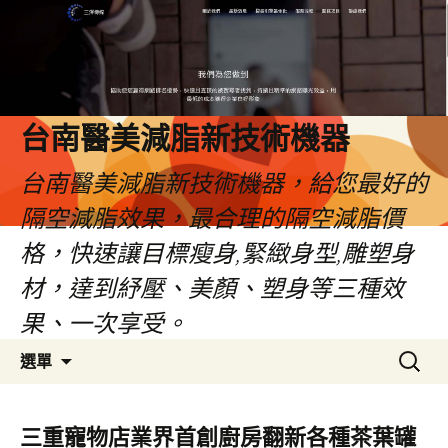
台南醫美減脂新技術機器
台南醫美減脂新技術機器，給您最好的
隔空減脂效果，最合理的隔空減脂價
格，快速讓目標瘦身,緊緻身型,雕塑身
材，達到紓壓、美顏、塑身等三種效
果、一次享受。
跳
搜
選單
至
尋
內
關
容
鍵
三重寵物店業界首創廚房翻新各種茶葉罐
字: