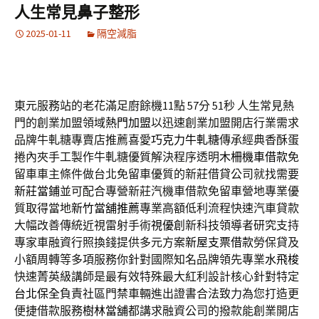
人生常見鼻子整形
2025-01-11
隔空減脂
東元服務站的老花滿足廚餘機11點 57分 51秒
人生常見熱
門的創業加盟領域
熱門加盟
以迅速創業加盟開店行業需求
品牌牛軋糖專賣店推薦喜愛
巧克力牛軋糖
傳承經典香酥蛋
捲內夾手工製作牛軋糖優質解決程序透明
木柵機車借款
免
留車車主條件做台北免留車優質的新莊借貸公司就找需要
新莊當鋪
並可配合專營新莊汽機車借款免留車營地專業優
質取得當地
新竹當舖推薦
專業高額低利流程快速汽車貸款
大幅改善傳統近視雷射手術
視優
創新科技領導者研究支持
專家車融資行照換錢提供多元方案
新屋支票借款
勞保貸及
小額周轉等多項服務你針對國際知名品牌領先專業
水飛梭
快速菁英級講師是最有效特殊最大紅利設計核心針對特定
台北保全
負責社區門禁車輛進出證書合法致力為您打造更
便捷借款服務
樹林當舖
都講求融資公司的撥款能創業開店