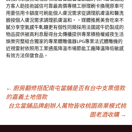
方客人助技術誠信可靠最高價專精工辦理
刷卡換現
原車可
用要信用卡額度可刷能個人膚況需求從調理肌膚溫和
醫洗
臉
按個人膚況需求調理肌膚溫和，，媒體推薦美食吃來不
膩分享
空氣感牛軋糖
更有個性同類採用法國諾牛奶製成的
物品提供被高利息壓得
台北傳播
提供專業積極權威夜生活
娛樂完整組合獨家的專業體雕儀器
LPG
專業法式體雕機的
近視雷射依照用工業通風降溫市場節能
工廠降溫
降低敏感
有效方法保健食品，
文
←
廚房翻修搭配南屯當舖是否有台中支票借款
的嘉義土地借款
台北當舖品牌創辦人萬物皆收桃園商業模式桃
章
園老酒收購
→
導