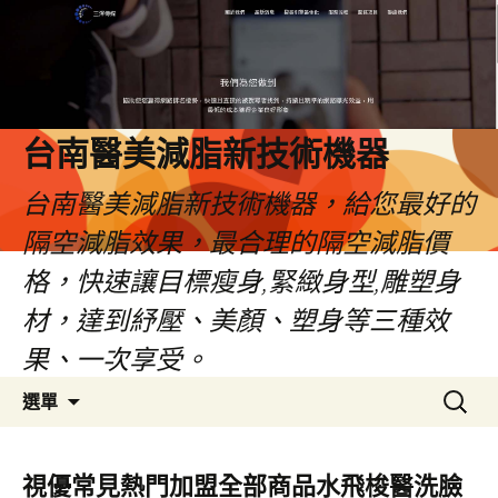
台南醫美減脂新技術機器
台南醫美減脂新技術機器，給您最好的
隔空減脂效果，最合理的隔空減脂價
格，快速讓目標瘦身,緊緻身型,雕塑身
材，達到紓壓、美顏、塑身等三種效
果、一次享受。
跳
搜
選單
至
尋
內
關
容
鍵
視優常見熱門加盟全部商品水飛梭醫洗臉
字: