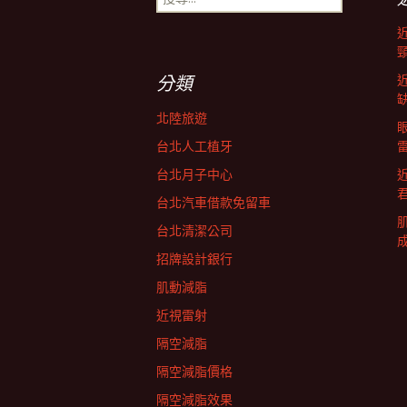
尋
導
關
鍵
字:
航
分類
北陸旅遊
列
台北人工植牙
台北月子中心
台北汽車借款免留車
台北清潔公司
招牌設計銀行
肌動減脂
近視雷射
隔空減脂
隔空減脂價格
隔空減脂效果