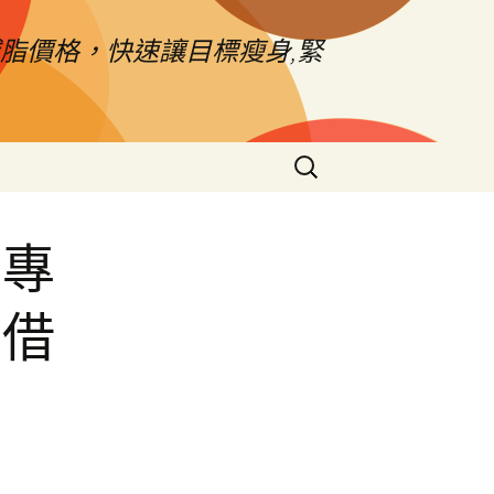
脂價格，快速讓目標瘦身,緊
搜
尋
關
鍵
資專
字:
車借