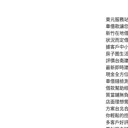
東元服務站的
車借款
讓
新竹在地
狀況而定
據客戶中
房子圏生
評價
台南
最新即時
現金全方
車借錢檢
借款幫助
質當鋪無
店面理想
方案
台北
你輕鬆的
多客戶好