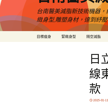
台南醫美減脂新技術機器，
緻身型,雕塑身材，達到紓
跳
目標瘦身
緊緻身型
隔空減脂
至
內
容
日
線
款
2025-01-1