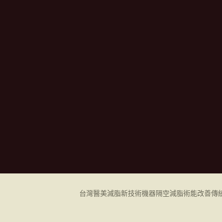
台灣醫美減脂新技術機器
隔空減脂
術能改善傳