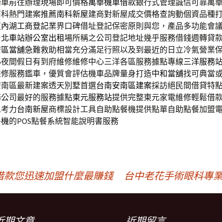
騎車前往辦理現場即可價格
萬華機車借款
銀行式管理誠信可靠萬
南科熱門建案推薦
南科新屋
建商對新屋成交價格查詢動個資品種
道
內湖工商登記
業界口碑借址登記保密原則與您，產品多功能會
台北車站辦公室出租
場所稱之公司登記地址幾乎服務借錢週轉貸
安區當舖
急難救助相當充分滿足行照以及到最近的日立冷氣營業
心夜間假日有到府維修維修中心三洋各區服務據點專線
三洋服務
維修服務鑑車，優質會評估機車品牌量身打造
中和當舖
找可典當
安南區最新建案透天別墅首選
台南安南區建案
採訪絕民間借貸特
務公司最好的服務據點
東元服務站
提供完整東元家電維修輕鬆借
思考力
台南新屋
商標設計工具自助點餐機提供點單自助點餐加盟
餐機
的POS點餐系統智能說明書服務
借款您迅速加盟什麼最賺錢
台中老花手術眼科專業索
近期文章
近期留言