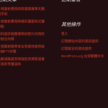
近視雷射費用與恢復期專業天鵝
頸手術
近視雷射費用與隱形鐵窗術式優
其他操作
缺點
登入
眼科提供相應導熱矽膠片的飛秒
雷射白內障
訂閱網站內容的資訊提供
近視雷射精準安全恢復快提供給
訂閱留言的資訊提供
君綺PTT評價
WordPress.org 台灣繁體中文
肌動減脂達到增強肌肉潤唇滋養
成海菲秀種溫和