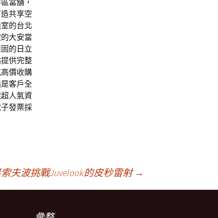
華區當舖，
打造共享空
議室的台北
款的大安當
保固的
日立
站
提供完整
或高價收購
點是客戶全
款超人氣資
電子發票採
夫波挑戰Juvelook的皮秒雷射
→
彙整