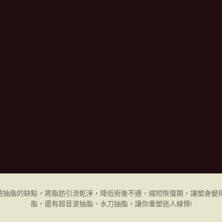
統抽脂的缺點，將脂肪引流乾淨，降低術後不適，縮短恢復期，讓塑身變得
脂，還有超音波抽脂、水刀抽脂，讓你重塑迷人線條!