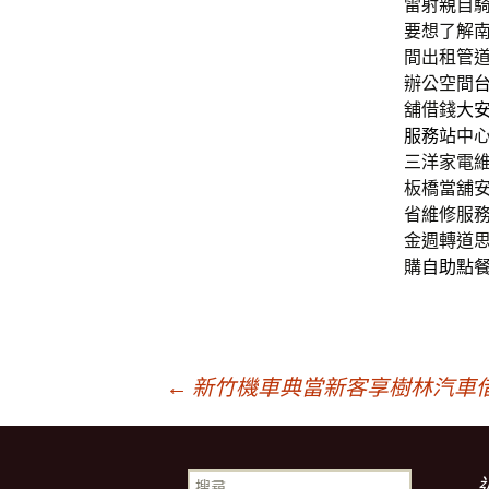
雷射親自
要想了解
間出租管
辦公空間
舖借錢
大
服務站
中
三洋家電
板橋當舖
省維修服
金週轉道
購
自助點
文
←
新竹機車典當新客享樹林汽車
章
搜