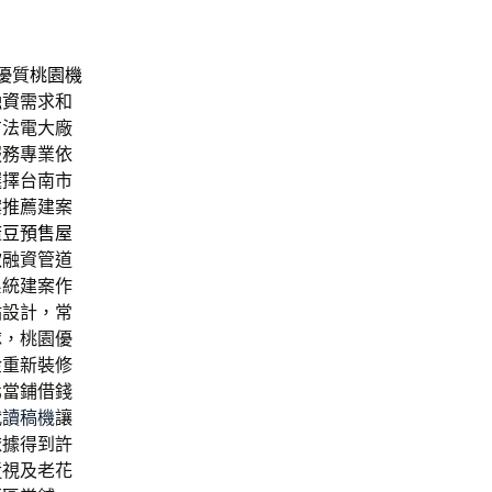
優質
桃園機
融資
需求和
方法電大廠
服務專業依
選擇台南市
案推薦建案
麻豆預售屋
款
融資管道
系統建案作
站設計，常
隊，桃園優
金重新裝修
北當鋪借錢
代
讀稿機
讓
依據得到許
近視及老花