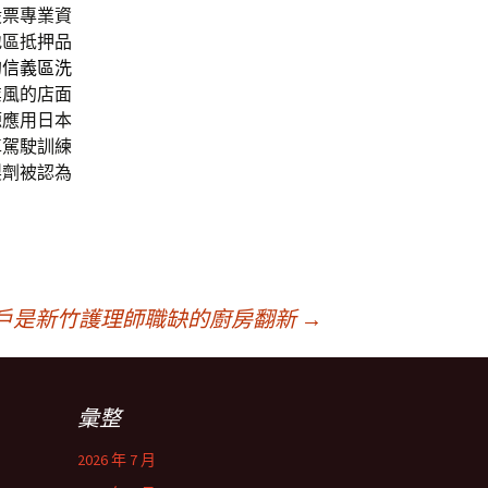
股票專業資
地區抵押品
的
信義區洗
業風的店面
源應用日本
車駕駛訓練
製劑被認為
戶是新竹護理師職缺的廚房翻新
→
彙整
2026 年 7 月