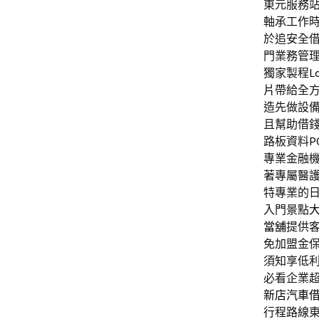
東元服務站的
軸承工作
於追安全
門業務管
獨家製程
Lo
片
帶給全
造先做設
且幫助借
路板資料
P
專業金融
著專屬醫
特專業的
入門景點
當舖
提供
免加盟金
須知享低利
必看企業
新店汽車
行程路線