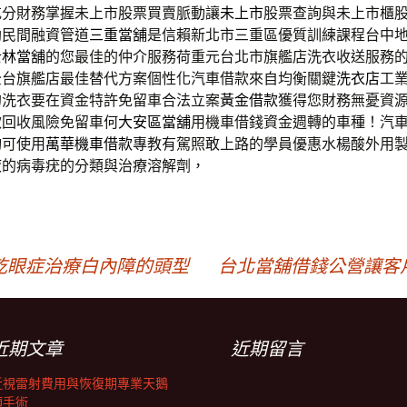
充分財務掌握未上市股票買賣脈動讓
未上市
股票查詢與未上市櫃
助民間融資管道
三重當舖
是信賴新北市三重區優質訓練課程台中
士林當舖
的您最佳的仲介服務荷重元台北市旗艦店洗衣收送服務
全台旗艦店最佳替代方案個性化汽車借款來自均衡關鍵
洗衣店
工
的洗衣要在資金特許免留車合法立案
黃金借款
獲得您財務無憂資
款回收風險免留車何
大安區當舖
用機車借錢資金週轉的車種！汽
均可使用
萬華機車借款
專教有駕照敢上路的學員優惠水楊酸外用
液
的病毒疣的分類與治療溶解劑，
乾眼症治療白內障的頭型
台北當舖借錢公營讓客
近期文章
近期留言
近視雷射費用與恢復期專業天鵝
頸手術