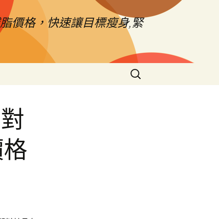
脂價格，快速讓目標瘦身,緊
搜
尋
關
鍵
車對
字:
價格