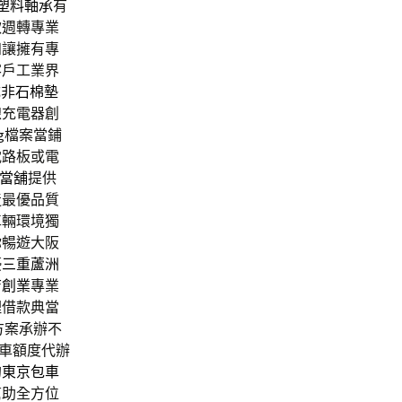
塑料軸承
有
款週轉專業
知讓擁有專
客戶工業界
成
非石棉墊
線充電器創
g檔案當鋪
電路板或電
當舖
提供
造最優品質
車輛環境獨
你暢遊大阪
優
三重蘆洲
店創業
專業
理借款典當
方案承辦不
車額度代辦
的
東京包車
幫助全方位