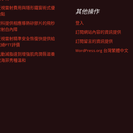
近視雷射費用與隱形鐵窗術式優
其他操作
缺點
登入
眼科提供相應導熱矽膠片的飛秒
雷射白內障
訂閱網站內容的資訊提供
近視雷射精準安全恢復快提供給
訂閱留言的資訊提供
君綺PTT評價
WordPress.org 台灣繁體中文
肌動減脂達到增強肌肉潤唇滋養
成海菲秀種溫和