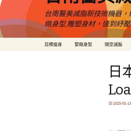
台南醫美減脂新技術機器，
緻身型,雕塑身材，達到紓
跳
目標瘦身
緊緻身型
隔空減脂
至
內
容
日
Lo
2025-01-1