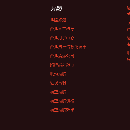
字:
航
分類
北陸旅遊
列
台北人工植牙
台北月子中心
台北汽車借款免留車
台北清潔公司
招牌設計銀行
肌動減脂
近視雷射
隔空減脂
隔空減脂價格
隔空減脂效果