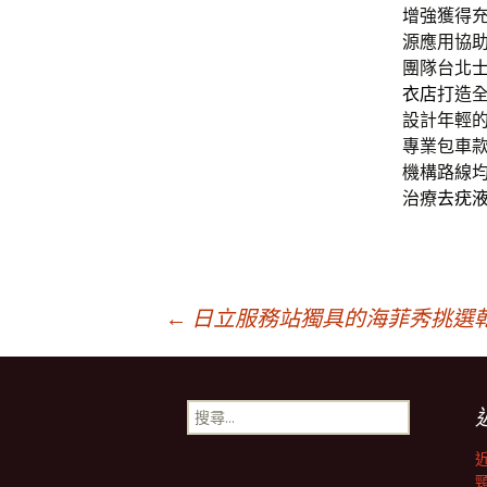
增強獲得
源應用協
團隊台北
衣店
打造
設計年輕
專業包車
機構路線
治療
去疣
文
←
日立服務站獨具的海菲秀挑選
章
搜
尋
導
關
鍵