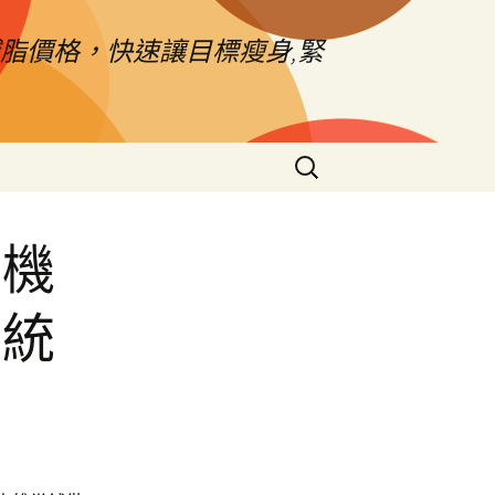
脂價格，快速讓目標瘦身,緊
搜
尋
關
鍵
區機
字:
系統