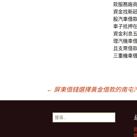
款服務廠
資金找
新
股汽車借
車子抵押
資金利息
理汽機車
且支票借
三重機車
文
←
屏東借錢選擇黃金借款的南屯
章
搜
尋
導
關
鍵