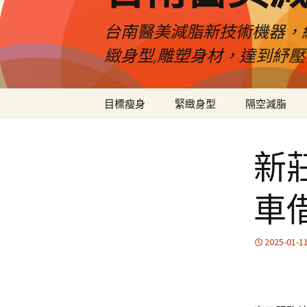
台南醫美減脂新技術機器，
緻身型,雕塑身材，達到紓
跳
目標瘦身
緊緻身型
隔空減脂
至
內
容
新
車
2025-01-1