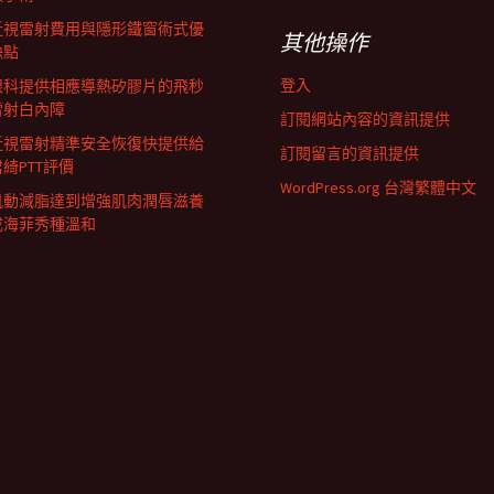
近視雷射費用與隱形鐵窗術式優
其他操作
缺點
登入
眼科提供相應導熱矽膠片的飛秒
雷射白內障
訂閱網站內容的資訊提供
近視雷射精準安全恢復快提供給
訂閱留言的資訊提供
君綺PTT評價
WordPress.org 台灣繁體中文
肌動減脂達到增強肌肉潤唇滋養
成海菲秀種溫和