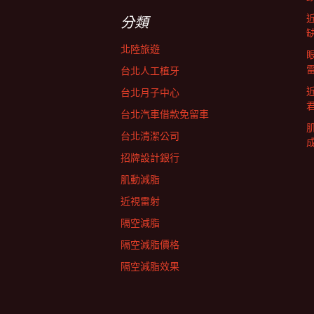
字:
航
分類
北陸旅遊
列
台北人工植牙
台北月子中心
台北汽車借款免留車
台北清潔公司
招牌設計銀行
肌動減脂
近視雷射
隔空減脂
隔空減脂價格
隔空減脂效果