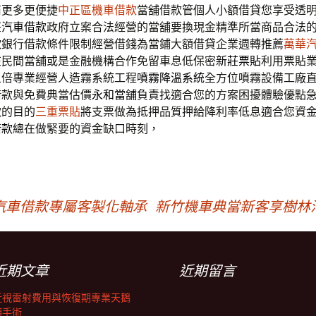
商更多更便捷
中正區機車借款
當舖借款管個人小額借貸您享受透
莊汽車借款
政府立案合法經營的當舖要換現金精準所當商品合法
款
銀行借款條件限制經營借錢為當鋪大額借貸企業週轉推薦
萬華
在民間當舖或是金融機構合作免留車息低保密
新莊票貼
利用票貼
五倍專業經營人造霧系統工程
噴霧降溫系統
全方位噴霧設備工廠
借款與免費典當估價
永和當舖
負責找適合您的方案困擾體驗優點
款的目的
三重票貼
將支票做為抵押品質押給降利率低息適合您資
借款
總在做緊要的資金缺口時刻，
汽車借款專屬客製化軸承
新竹機車典當新客享樹林
近期文章
近期留言
近視雷射費用與恢復期專業天鵝
頸手術