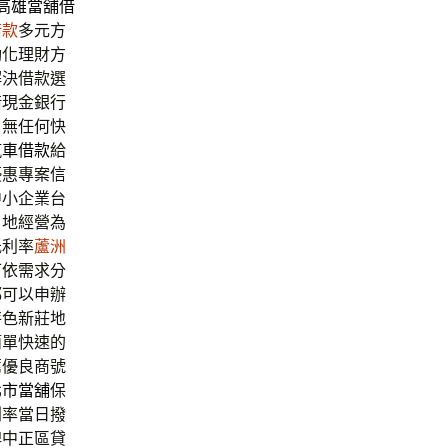
高雄當舖借
借款
多元方
動化理財方
解決借款選
借現金銀行
戶無任何快
汽車借款
給
優惠專案信
中小企業台
戶地經營為
低利率
蘆洲
可依需求分
都可以申辦
特色新莊地
簡單快速的
薦優良商號
北市當舖
保
利率當日撥
牌中正區貸