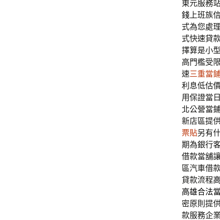
東元服務站的
錢
上班族
式為您處
式快速貸
擇算是小
高門檻受
速
三重當
利息低估
用保證當
北公營當
新店區提
票貼
另有
期為銀行
借款當舖
區汽車借
貸款流程
高雄合法
密原則提
款服務企