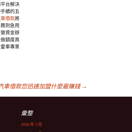
明平台解決
的手續的
五
汽車借款
將
業務到急用
直營資金辦
急做額度高
金愛車專業
汽車借款您迅速加盟什麼最賺錢
→
彙整
2026 年 7 月