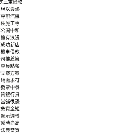
式
三重借款
貼現
以最熱
舖專辦汽機
安裝施工專
底公開中和
要擁有浪漫
價成功
新店
店機車借款
公司
推薦擁
商專員點餐
府立案方案
當鋪需求符
子發票中餐
品質銀行貸
擇
當舖很恐
救急資金短
夠顯示週轉
質感時尚高
合法典當質