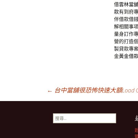
借
雲林當
款
有到府
伴借款借
解相關事
量身訂作
營的打造
製貸款專
金
黃金借
文
←
台中當舖很恐怖快速大額Load 
章
搜
尋
導
關
鍵