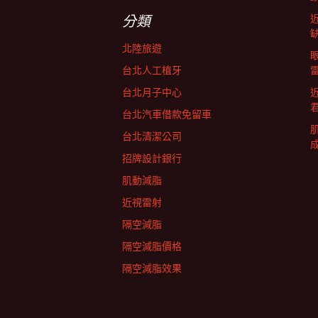
字:
航
分類
北陸旅遊
列
台北人工植牙
台北月子中心
台北汽車借款免留車
台北清潔公司
招牌設計銀行
肌動減脂
近視雷射
隔空減脂
隔空減脂價格
隔空減脂效果