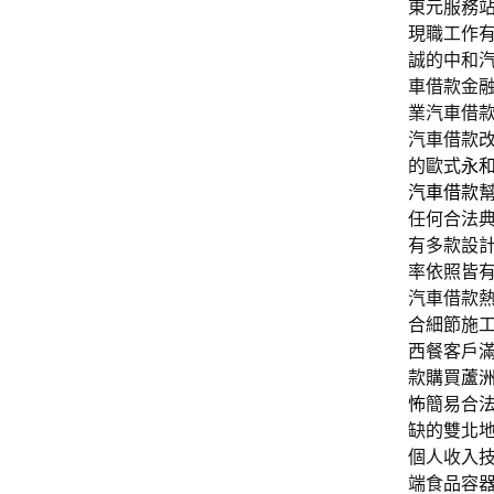
東元服務站的
現職工作
誠的中和
車借款金
業汽車借
汽車借款
的歐式
永
汽車借款
任何合法
有多款設
率依照皆
汽車借款
合細節施
西餐客戶
款購買
蘆
怖
簡易合
缺的雙北
個人收入
端食品容