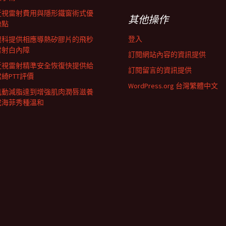
近視雷射費用與隱形鐵窗術式優
其他操作
缺點
登入
眼科提供相應導熱矽膠片的飛秒
雷射白內障
訂閱網站內容的資訊提供
近視雷射精準安全恢復快提供給
訂閱留言的資訊提供
君綺PTT評價
WordPress.org 台灣繁體中文
肌動減脂達到增強肌肉潤唇滋養
成海菲秀種溫和