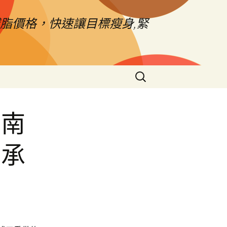
脂價格，快速讓目標瘦身,緊
搜
尋
關
鍵
的南
字:
軸承