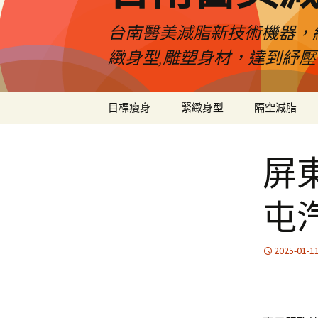
台南醫美減脂新技術機器，
緻身型,雕塑身材，達到紓
跳
目標瘦身
緊緻身型
隔空減脂
至
內
容
屏
屯
2025-01-1