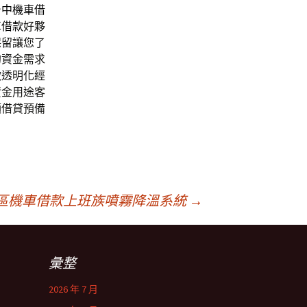
台中機車借
車借款
好夥
保留讓您了
的資金需求
款透明化經
資金用途客
額借貸預備
區機車借款上班族噴霧降溫系統
→
彙整
2026 年 7 月