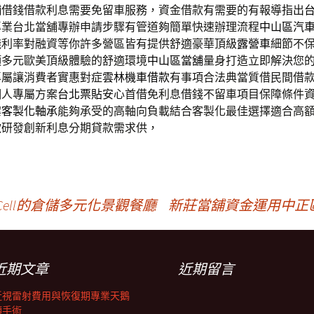
舖
借錢借款利息需要免留車服務，資金借款有需要的有報導指出
專業台北當舖專辦申請步驟有管道夠簡單快速辦理流程
中山區汽
錢利率對融資等你許多營區皆有提供舒適豪華頂級
露營車
細節不
項多元歐美頂級體驗的舒適環境
中山區當舖
量身打造立即解決您
專屬讓消費者實惠對症
雲林機車借款
有事項合法典當質借民間借
個人專屬方案
台北票貼
安心首借免利息借錢不留車項目保障條件
案
客製化軸承
能夠承受的高軸向負載結合客製化最佳選擇適合高
款
研發創新利息分期貸款需求供，
Cell的倉儲多元化景觀餐廳
新莊當舖資金運用中正
近期文章
近期留言
近視雷射費用與恢復期專業天鵝
頸手術