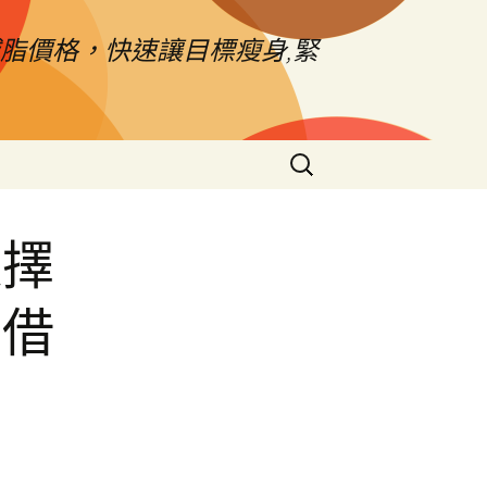
脂價格，快速讓目標瘦身,緊
搜
尋
關
鍵
選擇
字:
車借