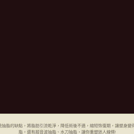
統抽脂的缺點，將脂肪引流乾淨，降低術後不適，縮短恢復期，讓塑身變得
脂，還有超音波抽脂、水刀抽脂，讓你重塑迷人線條!