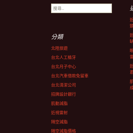
搜
導
尋
關
鍵
航
字:
分類
列
北陸旅遊
台北人工植牙
台北月子中心
台北汽車借款免留車
台北清潔公司
招牌設計銀行
肌動減脂
近視雷射
隔空減脂
隔空減脂價格