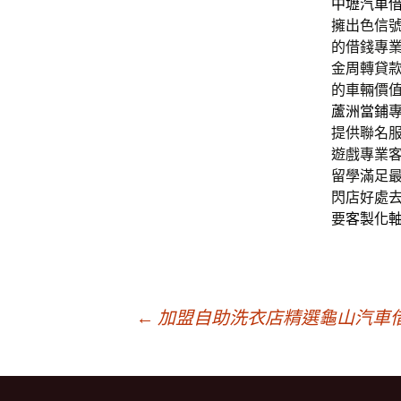
中壢汽車
擁出色信
的借錢專
金周轉貸
的車輛價
蘆洲當鋪
提供聯名
遊戲專業
留學滿足
閃店好處
要
客製化
文
←
加盟自助洗衣店精選龜山汽車
章