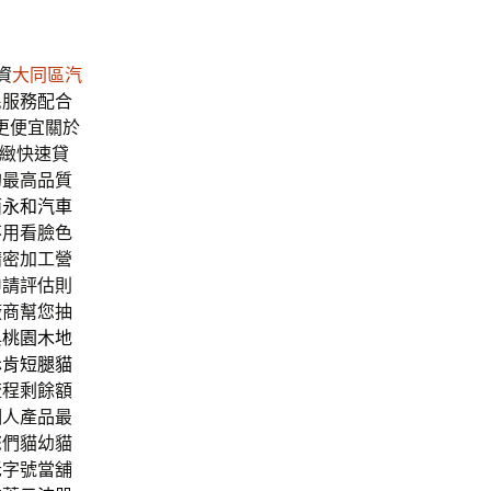
資
大同區汽
民
服務配合
更便宜關於
緻快速貸
的最高品質
面
永和汽車
不用看臉色
精密加工營
申請評估則
廠商幫您抽
與
桃園木地
赤肯短腿貓
流程剩餘額
個人產品最
您們貓幼貓
老字號當舖