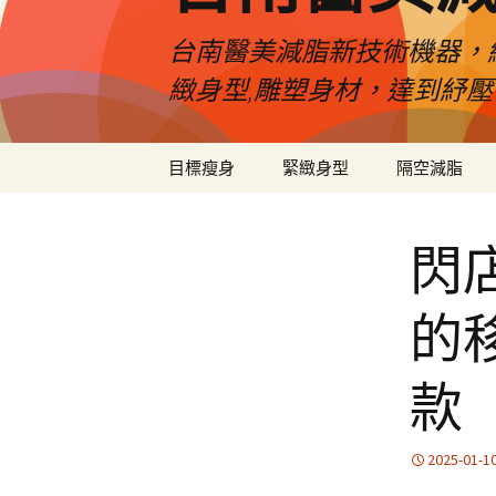
台南醫美減脂新技術機器，
緻身型,雕塑身材，達到紓
跳
目標瘦身
緊緻身型
隔空減脂
至
內
容
閃
的
款
2025-01-1