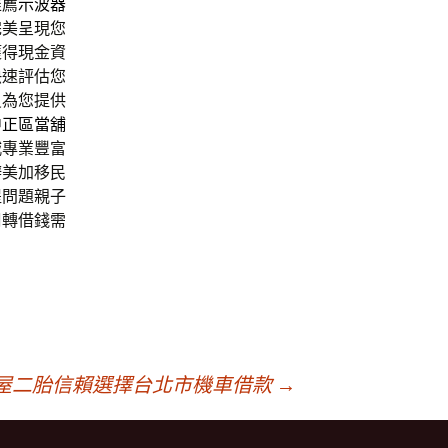
推薦
示波器
完美呈現您
獲得現金資
快速評估您
員為您提供
中正區當舖
城
專業豐富
辦美加移民
提問題親子
周轉借錢需
屋二胎信賴選擇台北市機車借款
→