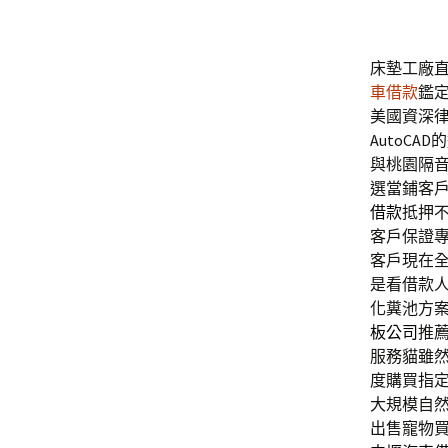
床墊工廠直營
車借款
鑑
美國資深
AutoC
與桃園隔
選當鋪客
借款
抵押
客戶保證
客戶現在
是看借款
化糞池方
板公司
推
服務貓雖
度購買指
大規模自
出售寵物