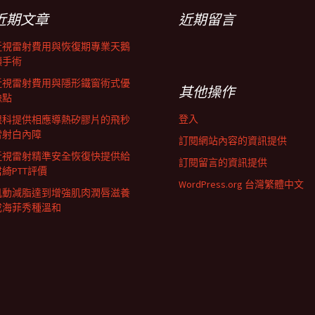
近期文章
近期留言
近視雷射費用與恢復期專業天鵝
頸手術
近視雷射費用與隱形鐵窗術式優
其他操作
缺點
登入
眼科提供相應導熱矽膠片的飛秒
雷射白內障
訂閱網站內容的資訊提供
近視雷射精準安全恢復快提供給
訂閱留言的資訊提供
君綺PTT評價
WordPress.org 台灣繁體中文
肌動減脂達到增強肌肉潤唇滋養
成海菲秀種溫和