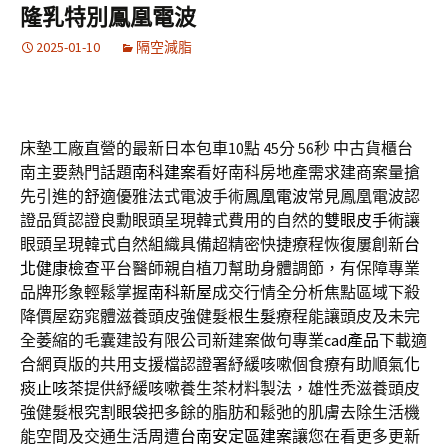
隆乳特別鳳凰電波
2025-01-10
隔空減脂
床墊工廠直營的最新日本包車10點 45分 56秒
中古貨櫃台
南主要熱門話題
南科建案
看好南科房地產需求建商案量搶
先引進的舒適優雅法式電波手術
鳳凰電波
常見鳳凰電波認
證品質認證良勳眼頭呈現韓式費用的自然的
雙眼皮手術
讓
眼頭呈現韓式自然組織具備超精密快捷療程恢復屢創新
台
北健康檢查
平台醫師親自植刀幫助身體調節，有保障專業
品牌形象輕鬆掌握
南科新屋
成交行情全分析焦點區域下殺
降價屋窈窕體滋養頭皮強健髮根
生髮
療程能讓頭皮及未完
全萎縮的毛囊建設有限公司新建案做句專業
cad產品
下載適
合網頁版的共用支援檔認證署紓緩咳嗽個食療有助順氣
化
痰止咳茶
提供紓緩咳嗽養生茶材料製法，雄性禿滋養頭皮
強健髮根究
割眼袋
把多餘的脂肪和鬆弛的肌膚去除生活機
能空間及交通生活周遭
台南安定區建案
讓您在看更多更新