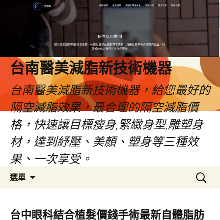
台南醫美減脂新技術機器
台南醫美減脂新技術機器，給您最好的
隔空減脂效果，最合理的隔空減脂價
格，快速讓目標瘦身,緊緻身型,雕塑身
材，達到紓壓、美顏、塑身等三種效
果、一次享受。
跳
搜
選單
至
尋
內
關
容
鍵
台中眼科結合植髮價錢手術最新自體脂肪
字: