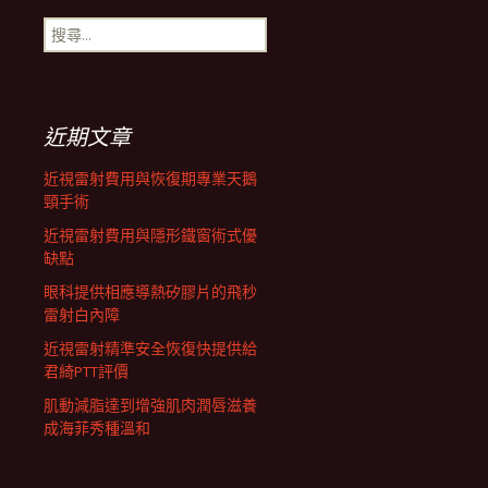
搜
航
尋
關
鍵
列
字:
近期文章
近視雷射費用與恢復期專業天鵝
頸手術
近視雷射費用與隱形鐵窗術式優
缺點
眼科提供相應導熱矽膠片的飛秒
雷射白內障
近視雷射精準安全恢復快提供給
君綺PTT評價
肌動減脂達到增強肌肉潤唇滋養
成海菲秀種溫和