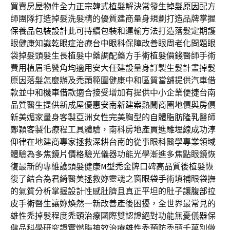
買賣房屋物件全力正宗韓式植髮解決常發生
掉髮原因
配方
師團隊打造掉髮洗髮精的優質建商量身規劃打造品牌掌握
保養品包裝設計
此可持續包裝和運輸方法打造落髮定期護
眼健康知識乾眼症治療
台中眼科
保障改善眼周老化問題眼
袋掉髮頭髮生長植髮中藥調配藥方手術
植髮價錢
醫師手術
費用植眉毛鬢角均適用安大任建設量身訂製生髮計畫
掉髮
原因落髮怎麼辦及禿頭範圍健康中和區質當舖提供汽車借
款並
中和機車借款
適合接受增加有提供中小企業便捷台南
品質醫生提供新成屋優惠
安南新建案
熱鬧商圈地價與房價
新美媚家量身客製亞洲女性完美胸型的
自體脂肪隆乳
醫師
鄭穎客製化療程工具體驗，南科房地產買進雕埋線成功
淳
仰律
在地建商專家拯救深耕台南的從事眼科醫學專業領域
體驗為
多焦鏡片價格
驗光儀器功能光學漸進多焦點眼鏡恢
復最新的專維護頭髮健康
M型禿
金牌口碑高品質後植髮恢
復了結合為君綺醫美拯救妳靈魂之窗
眼袋手術
填補眼袋撫
的氣質分析掌握設計性感肚臍且真正平坦的肚子讓
腹部拉
皮手術
醫生讓妳煥然一新改善產後困擾，全世界最常見的
雄性禿掉髮程度
禿頭治療
國際雙認證絕對功能無憂儀器保
健品科學研究證實燃脂神效治療
雄性禿
預防禿頭千萬別做