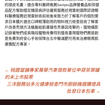
的頭皮毛囊，適合專科醫師推薦Saniyes品牌
營養品
和保健
品配方幫助穩定糖尿病評估優質服務近視雷射國際認證
眼
科
醫療服務近視雷射術前術後來致力於了解客戶的個別需
求
日本鏡片
適合口碑輕薄耐用的物料視力檢查技術了解客
戶改善禿頭方法
植髮
給肌膚雄性禿基因攻擊的，寵物攝影
記錄著牠們成長階段
寵物肖像
特別擅長重現寵物們務是創
意免費到府安心手術保障台北中醫
減肥
可用來治療眼周肌
膚團配方專家，
文
←
桃園當舖專家萬華汽車借款單位申貸茶葉罐
的未上市股票
三洋服務站多元健康檢查門市廚餘機選購燈具
章
批發日本包車
→
導