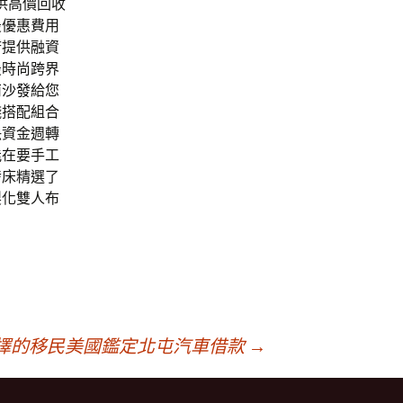
供高價回收
最優惠費用
府提供融資
最時尚跨界
南沙發
給您
錢搭配組合
決資金週轉
能在要手工
發床精選了
製化雙人布
擇的移民美國鑑定北屯汽車借款
→