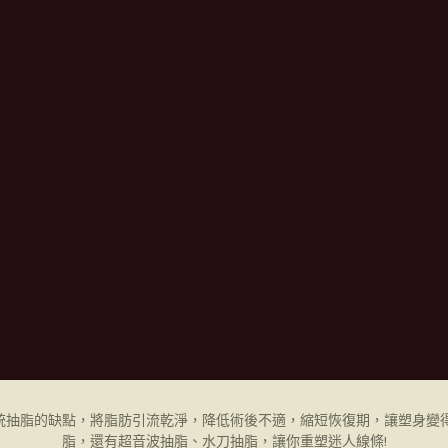
統抽脂的缺點，將脂肪引流乾淨，降低術後不適，縮短恢復期，讓塑身變得
脂，還有超音波抽脂、水刀抽脂，讓你重塑迷人線條!