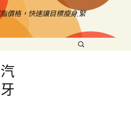
脂價格，快速讓目標瘦身,緊
搜
尋
關
鍵
山汽
字:
隆牙