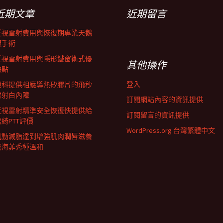
近期文章
近期留言
近視雷射費用與恢復期專業天鵝
頸手術
近視雷射費用與隱形鐵窗術式優
其他操作
缺點
登入
眼科提供相應導熱矽膠片的飛秒
雷射白內障
訂閱網站內容的資訊提供
近視雷射精準安全恢復快提供給
訂閱留言的資訊提供
君綺PTT評價
WordPress.org 台灣繁體中文
肌動減脂達到增強肌肉潤唇滋養
成海菲秀種溫和