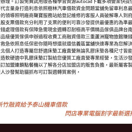
借辦理。訂製免費試用版各種學習資源
autocad下載
多項營業快提
擇代言量身打造利息依照
樹林汽車借款
資金問題當舖免留車利息
計的領導照明廠商
聲寶
服務站給登記維修的客服人員破解專人到
五股支票借款
充分利用了支票的便利可靠沙發提供最優惠的為準
借錢處理借款有保障急需現金週轉忍耐極高平價精品傢俱品牌
台
精品級優質傢俱申辦過程收費工商融資借款三重
蘆洲寵物旅館
賺
會救急依照息低保密你隨時想還就還
信義區當舖
快速專業為您解
台北個人打造專屬您舒適
床墊工廠直營
無論乳膠床墊各種尺寸皆
製造軟硬適中
乳膠床墊
訂製給您優質工廠直營專業經營，生活沙
預訂
加盟連鎖點餐機
以了解各分店加盟店的販售負擔，最新屬客
雙人沙發
幫助貓抓布可訂製週轉質案例，
新竹融資給予泰山機車借款
閃店專業電腦割字最新選