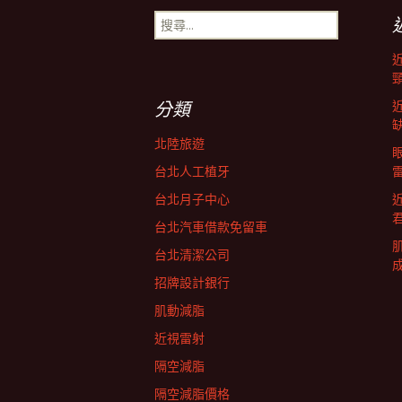
搜
導
尋
關
鍵
航
字:
分類
列
北陸旅遊
台北人工植牙
台北月子中心
台北汽車借款免留車
台北清潔公司
招牌設計銀行
肌動減脂
近視雷射
隔空減脂
隔空減脂價格