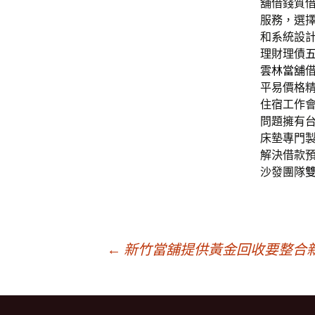
舖借錢質
服務，選
和系統設
理財理債
雲林當舖
平易價格
住宿工作
問題擁有
床墊專門
解決借款
沙發團隊
文
←
新竹當舖提供黃金回收要整合
章