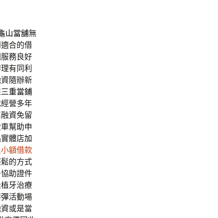
龜山當舖
無
到適合的借
圈服務良好
辦理有同利
融資隨辦新
來
三重當鋪
地經營多年
車融資免留
愛車幫助申
品實體店
加
里小額借款
輕鬆的方式
子協助證件
隆植牙治療
漆彈
活動場
融資或是當