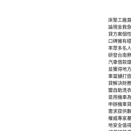
床墊工廠直營
論現金救
貸方案個
口碑擁有
率眾多名
研發台南
汽車借款
並獲得地
車當舖打
貸解決財
盟自助洗
是用機車
申辦機車
需求提供
權威專家
地安全值