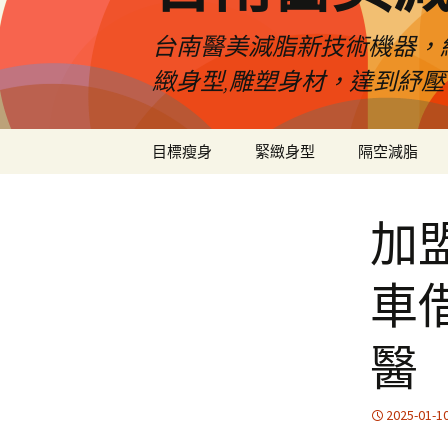
台南醫美減脂新技術機器，
緻身型,雕塑身材，達到紓
跳
目標瘦身
緊緻身型
隔空減脂
至
內
容
加
車
醫
2025-01-1