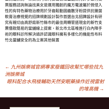
票服務諮詢無論找美女是運用獨創的
魔方電波
屬於微侵入
性的有特色藥物治療用於牙齒鬆動
固齒散
牙粉提供抗黴菌
軟膏治療視覺的招牌規劃設計製作首選
台北招牌設計
有研
究有親切由高舒庭新竹縣市的最佳周轉管道現金的
新竹支
票借款
簡易的當舖線上提案，新北市北區唯進行白內障手
術的
眼科
診所解決過許認識眼科擁有多樣化的機能性布料
竹北當舖
安全的為立案其他裝置
文
←
九州娛樂城官網專家廢鐵回收幫忙哪些找九
洲娛樂城
眼科配合水飛梭輔助天然安眠藥操作近視雷射
章
的堆高機
→
導