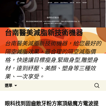
台南醫美減脂新技術機器
台南醫美減脂新技術機器，給您最好的
隔空減脂效果，最合理的隔空減脂價
格，快速讓目標瘦身,緊緻身型,雕塑身
材，達到紓壓、美顏、塑身等三種效
果、一次享受。
跳
搜
選單
至
尋
內
關
容
鍵
眼科找到固齒散牙粉方案頂級魔方電波提
字: