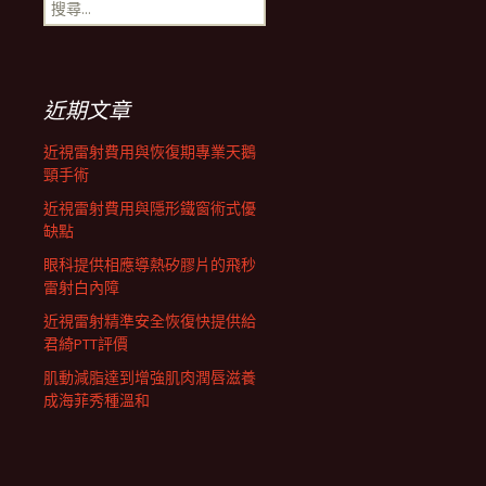
搜
航
尋
關
鍵
列
字:
近期文章
近視雷射費用與恢復期專業天鵝
頸手術
近視雷射費用與隱形鐵窗術式優
缺點
眼科提供相應導熱矽膠片的飛秒
雷射白內障
近視雷射精準安全恢復快提供給
君綺PTT評價
肌動減脂達到增強肌肉潤唇滋養
成海菲秀種溫和