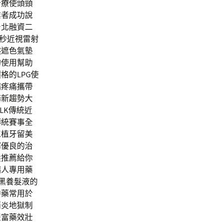
治療使頭頸
業者成功說
台北融資二
飛秒近視雷射
然遮色氣墊
的使用幫助
格的LPG使
病疼痛攜帶
務新趨勢大
LK傳統近
傳統賽事全
工植牙留美
擇優良的治
髮推薦給你
病人專用藥
黑養髮液的
中藥常用於
消炎地獄制
豐富藥效壯