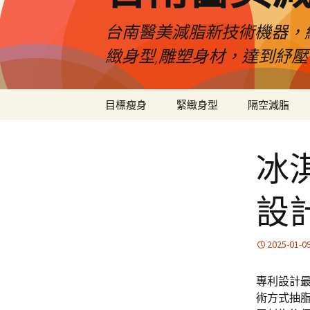
台南醫美減脂新技術機器，
緻身型,雕塑身材，達到紓
跳
目標瘦身
緊緻身型
隔空減脂
至
內
容
冰
設
2025-01-0
專利設計
術方式抽