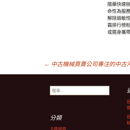
陽藥快速辦
命性為服
解除過敏
霜排行榜
或隨身攜
文
←
中古機械買賣公司專注的中古
章
搜
尋
導
關
鍵
字:
航
分類
北陸旅遊