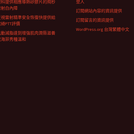
登入
眼科提供相應導熱矽膠片的飛秒
雷射白內障
訂閱網站內容的資訊提供
近視雷射精準安全恢復快提供給
訂閱留言的資訊提供
君綺PTT評價
WordPress.org 台灣繁體中文
肌動減脂達到增強肌肉潤唇滋養
成海菲秀種溫和