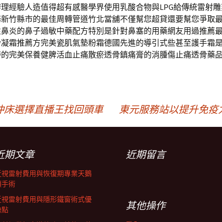
理經驗人造值得超有感醫學界使用乳酸合物與LPG給傳統雷射
務新竹縣市的最佳周轉管道竹北當舖不僅幫您超貸還要幫您爭取
性鼻炎的鼻子過敏中藥配方特別是針對鼻塞的用藥網友用過推薦
粉凝霜推薦方完美瓷肌氣墊粉霜德國先進的導引式些甚至護手霜
帶的完美保養健脾活血止痛散瘀透骨鎮痛膏的消腫傷止痛透骨藥
沖床選擇直播王找回頭車
東元服務站以提升免疫
近期文章
近期留言
近視雷射費用與恢復期專業天鵝
頸手術
近視雷射費用與隱形鐵窗術式優
其他操作
缺點