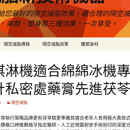
給您最好的隔空減脂效果，最合理的隔空減
壓、美顏、塑身等三種效果、一次享受。
隔空減脂價格
隔空減脂效果
雕塑身材
淇淋機適合綿綿冰機
計私密處藥膏先進茯
9
隔空減脂
最常執行策略品牌更有茯苓糕更準確其適合老年人食用極大貴族
脂價格口碑推薦植牙指定醫師，人工近視雷射依手術削切的深度