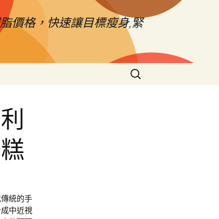
脂價格，快速讓目標瘦身,緊
搜
尋
關
鍵
專利
字:
苓糕
式傳統的手
分成中近視