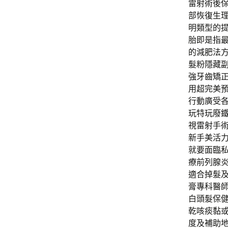
雷射術後
部恢復生
明類型的
胎即是指最
的減肥法
髮粉隱藏
強牙齒矯正
用超完美
行動廣受
玩特玩廢鐵
視雷射手
新手美活
就要面臨
療前列腺
適合掉髮
膏專科醫師
白頭髮保
乾咳痰黏
度及補助