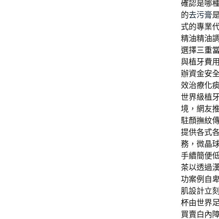
確認是哪
的
去污膏
式的專業
精油精油
選擇
三重
與植牙費
辦資金安
效治療
化
世界級植
境，網友
駐顏撫紋
提供各式
務，微晶
手續簡便
茶
以透過
功案例自
肌設計立
杯
由世界
買賣白內