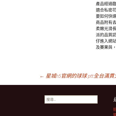
產品經過
適合私密
要如何快
商品附有
柔嫩光滑
派的品質
仔
進入網
及賽果與
文
←
星城h5官網的球球 ptt全台
章
搜
尋
導
關
鍵