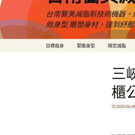
台南醫美減脂新技術機器，
緻身型,雕塑身材，達到紓
跳
目標瘦身
緊緻身型
隔空減脂
至
內
容
三
櫃
2025-01-0