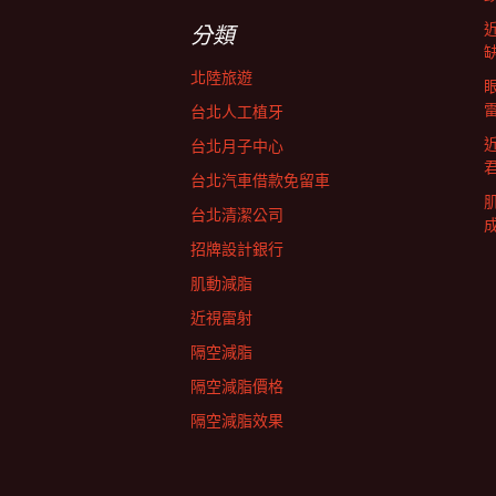
字:
航
分類
北陸旅遊
列
台北人工植牙
台北月子中心
台北汽車借款免留車
台北清潔公司
招牌設計銀行
肌動減脂
近視雷射
隔空減脂
隔空減脂價格
隔空減脂效果