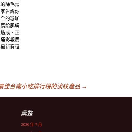
毛的
除毛膏
專家告訴你
齊全的瑜珈
推薦
給肌膚
礙造成，正
用
運彩報馬
與最新賽程
最佳台南小吃排行榜的淡紋產品
→
彙整
2026 年 7 月