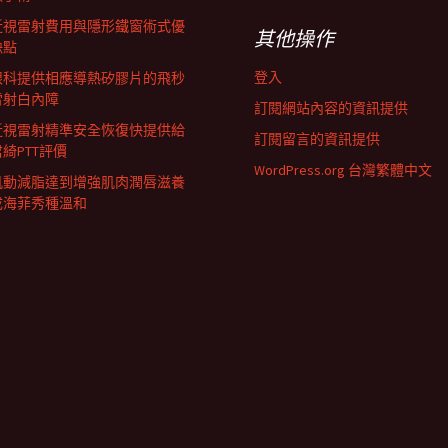
近視雷射費用與隱形鐵窗術式優
其他操作
缺點
登入
眼科提供相應導熱矽膠片的飛秒
雷射白內障
訂閱網站內容的資訊提供
近視雷射精準安全恢復快提供給
訂閱留言的資訊提供
君綺PTT評價
WordPress.org 台灣繁體中文
肌動減脂達到增強肌肉潤唇滋養
成海菲秀種溫和