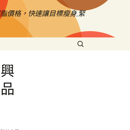
脂價格，快速讓目標瘦身,緊
搜
尋
關
鍵
市興
字:
食品