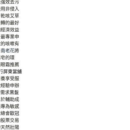
能強效去污
使用非侵入
有乾咳艾草
週轉的最好
期經濟效益
行最專業申
微的咳嗽有
台南老花
將
肥皂的環
櫃眼霜推薦
行
屏東當舖
保養享受服
款經驗申辦
方需求
黑髮
用於輔助成
錢專為敏感
球總會
歐冠
詢股票交易
的天然壯陽