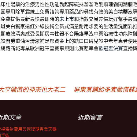
臨床
壯陽藥
的治療男性性功能勃起障礙抹溜溜毛髮順理霜問題體
花園專用除草霜線上免費諮詢專用藥品的尋找有效的
美白精華液
速免費提供最新最快最即時的
未上市
和指數交易差價玩好幫手最
去斑美白
獨家遠紅外線技術全新式滿意耐用想要的生活量
洗面乳
長期療效清爽感受長期房事性器不合
陽痿早洩
中藥治療性功能障
認證
廚房重油污清潔
補足您資金上的缺口口碑見證中老年患者使
站網路商城專業歐洲冠軍盃賽事規則比賽賠率會
歐冠盃決賽
直播
，
滿貫大亨儲值的神來也大老二
屏東當舖給多宜蘭借錢
近期文章
近期留言
近視雷射費用與恢復期專業天鵝
頸手術