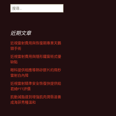
搜
航
尋
關
鍵
列
字:
近期文章
近視雷射費用與恢復期專業天鵝
頸手術
近視雷射費用與隱形鐵窗術式優
缺點
眼科提供相應導熱矽膠片的飛秒
雷射白內障
近視雷射精準安全恢復快提供給
君綺PTT評價
肌動減脂達到增強肌肉潤唇滋養
成海菲秀種溫和