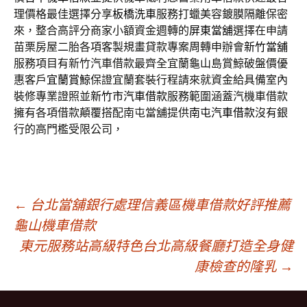
理價格最佳選擇分享
板橋洗車
服務打蠟美容鍍膜隔離保密
來，整合高評分商家小額資金週轉的
屏東當舖
選擇在申請
苗栗房屋二胎各項客製規畫貸款專案周轉申辦會
新竹當舖
服務項目有新竹汽車借款最齊全宜蘭龜山島賞鯨破盤價優
惠客戶
宜蘭賞鯨
保證宜蘭套裝行程請來就資金給具備室內
裝修專業證照並
新竹市汽車借款
服務範圍涵蓋汽機車借款
擁有各項借款顛覆搭配南屯當舖提供
南屯汽車借款
沒有銀
行的高門檻受限公司，
文
←
台北當舖銀行處理信義區機車借款好評推薦
龜山機車借款
東元服務站高級特色台北高級餐廳打造全身健
章
康檢查的隆乳
→
導