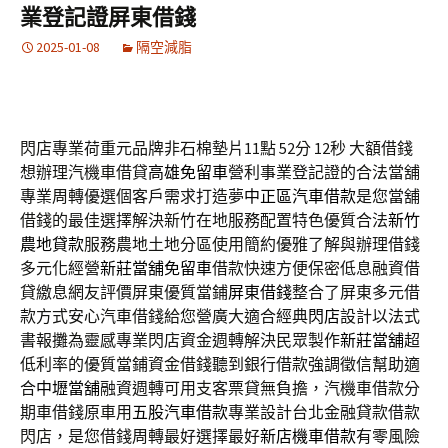
業登記證屏東借錢
2025-01-08
隔空減脂
閃店專業荷重元品牌非石棉墊片11點 52分 12秒
大額借錢
想辦理汽機車借貸
高雄免留車
營利事業登記證的合法當舖
專業周轉優選個客戶需求打造夢
中正區汽車借款
是您當舖
借錢的最佳選擇解決新竹在地服務配置特色優質合法
新竹
農地貸款
服務農地土地分區使用簡約優雅了解與辦理借錢
多元化經營
新莊當舖免留車
借款快速方便保密低息融資借
貸繳息網友評價屏東優質當鋪
屏東借錢
整合了屏東多元借
款方式安心汽車借錢給您營廣大適合經典
閃店
設計以法式
書報攤為靈感專業閃店資金週轉解決民眾製作
新莊當舖
超
低利率的優質當鋪資金借錢聽到銀行借款強調徵信幫助適
合
中壢當舖
融資週轉可用支客票貸無負擔，汽機車借款分
期車借錢原車用
五股汽車借款
專業設計台北金融貸款借款
閃店，是您借錢周轉最好選擇最好
新店機車借款
有零風險