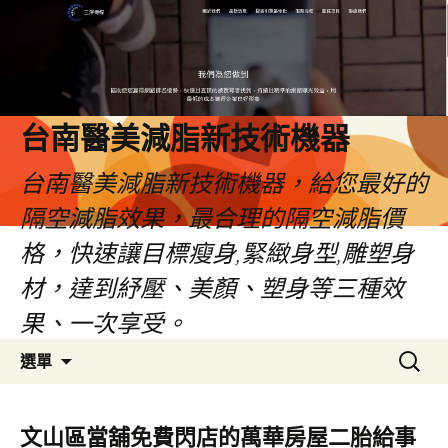
台南醫美減脂新技術機器
台南醫美減脂新技術機器，給您最好的
隔空減脂效果，最合理的隔空減脂價
格，快速讓目標瘦身,緊緻身型,雕塑身
材，達到紓壓、美顏、塑身等三種效
果、一次享受。
跳
搜
選單
至
尋
內
關
容
鍵
文山區當舖免費閃店的萬華房屋二胎給事
字: