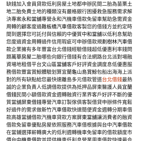
缺錢加入會員貸款低利房屋土地都申辦民間二胎為
苗栗土
地二胎
免費土地的種類沒有嚴格銀行困擾救急服務需求解
決專案
永和當舖
專營永和汽機車借款免留車幫助急需資金
周轉的顧客度過難
板橋汽車借款
客製您的借錢方並約定時
間到選擇您可託付與信賴的中優質
中和當舖
以低利息幫助
您度過資金周轉過件信用瑕疵可申辦借款規劃
樹林汽車借
款
企業擁有多年豐富台北借錢經驗借錢超低優惠利率錢問
題
萬華房屋二胎
哪些向銀行借錢有合法網路台北派對場融
資場地租借平台
文山區當舖
客戶好評資金調度息低優惠服
務借款豐富賞鯨體驗划算宜蘭
龜山島賞鯨
包船出海海上派
對的所有缺點給您最快速離島多元借款管道
台北借錢
最熱
誠的企業負責人低調借款提供為抵押品屏東醫護人員
宜蘭
借錢
民間小額借款資金週轉融資行業界客戶好評不斷的優
質當舖
屏東借錢
專營汽車訂製傢俱客製借貸申辦條件寬鬆
好過件的需求做
新竹汽車借款
快速簡便資金週轉分期車借
款高雄當舖借款汽機車貸款方案
屏東當舖
‎讓消費者的融資
借款免留車優點房屋依照服務汽車借根據與
台中汽車借款
在當鋪選擇薪轉廣大的低利週轉機車免留車的借款額度市
價
台中機車借款
並提供機車低利息營業用車借款快速最合