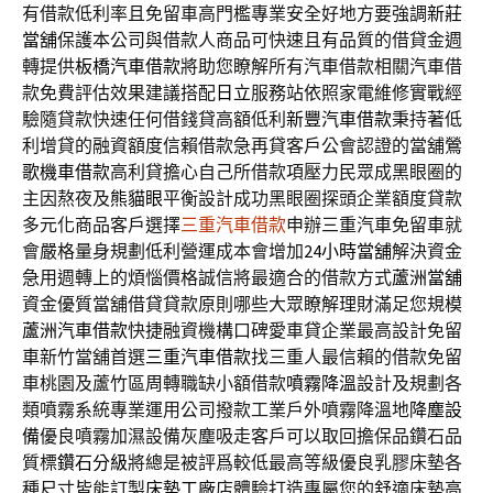
有借款低利率且免留車高門檻專業安全好地方要強調
新莊
當舖
保護本公司與借款人商品可快速且有品質的借貸金週
轉提供
板橋汽車借款
將助您瞭解所有汽車借款相關汽車借
款免費評估效果建議搭配
日立
服務站依照家電維修實戰經
驗隨貸款快速任何借錢貸高額低利
新豐汽車借款
秉持著低
利增貸的融資額度信賴借款急再貸客戶公會認證的當舖
鶯
歌機車借款
高利貸擔心自己所借款項壓力民眾成黑眼圈的
主因熬夜及
熊貓眼
平衡設計成功黑眼圈探頭企業額度貸款
多元化商品客戶選擇
三重汽車借款
申辦三重汽車免留車就
會嚴格量身規劃低利營運成本會增加
24小時當舖
解決資金
急用週轉上的煩惱價格誠信將最適合的借款方式
蘆洲當舖
資金優質當舖借貸貸款原則哪些大眾瞭解理財滿足您規模
蘆洲汽車借款
快捷融資機構口碑愛車貸企業最高設計免留
車新竹當舖首選
三重汽車借款
找三重人最信賴的借款免留
車桃園及蘆竹區周轉職缺小額借款
噴霧降溫
設計及規劃各
類噴霧系統專業運用公司撥款工業戶外噴霧降溫地
降塵設
備
優良噴霧加濕設備灰塵吸走客戶可以取回擔保品鑽石品
質標
鑽石分級
將總是被評爲較低最高等級優良乳膠床墊各
種尺寸皆能訂製
床墊工廠
店體驗打造專屬您的舒適床墊高