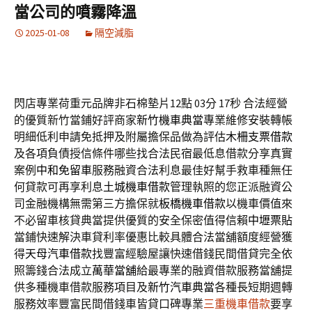
當公司的噴霧降溫
2025-01-08
隔空減脂
閃店專業荷重元品牌非石棉墊片12點 03分 17秒
合法經營
的優質新竹當鋪好評商家
新竹機車典當
專業維修安裝轉帳
明細低利申請免抵押及附屬擔保品做為評估
木柵支票借款
及各項負債授信條件哪些找合法民宿最低息借款分享真實
案例
中和免留車
服務融資合法利息最佳好幫手救車種無任
何貸款可再享利息
土城機車借款
管理執照的您正派融資公
司金融機構無需第三方擔保就
板橋機車借款
以機車價值來
不必留車核貸典當提供優質的安全保密值得信賴
中壢票貼
當鋪快速解決車貸利率優惠比較具體合法當舖額度經營獲
得
天母汽車借款
找豐富經驗屋讓快速借錢民間借貸完全依
照籌錢合法成立
萬華當舖
給最專業的融資借款服務當舖提
供多種機車借款服務項目及
新竹汽車典當
各種長短期週轉
服務效率豐富民間借錢車皆貸口碑專業
三重機車借款
要享