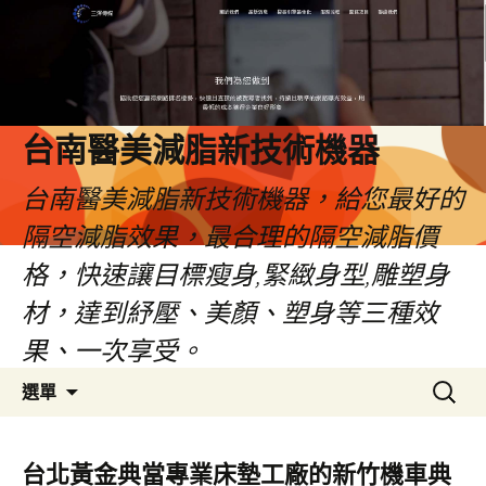
台南醫美減脂新技術機器
台南醫美減脂新技術機器，給您最好的
隔空減脂效果，最合理的隔空減脂價
格，快速讓目標瘦身,緊緻身型,雕塑身
材，達到紓壓、美顏、塑身等三種效
果、一次享受。
跳
搜
選單
至
尋
內
關
容
鍵
台北黃金典當專業床墊工廠的新竹機車典
字: