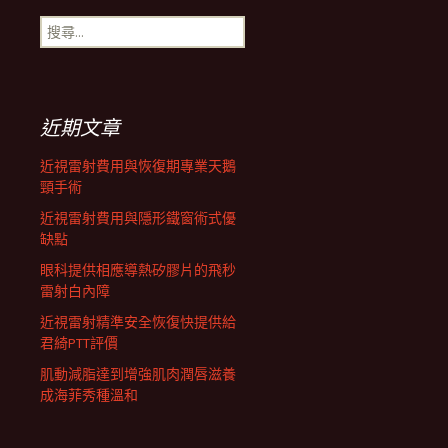
搜
航
尋
關
鍵
列
字:
近期文章
近視雷射費用與恢復期專業天鵝
頸手術
近視雷射費用與隱形鐵窗術式優
缺點
眼科提供相應導熱矽膠片的飛秒
雷射白內障
近視雷射精準安全恢復快提供給
君綺PTT評價
肌動減脂達到增強肌肉潤唇滋養
成海菲秀種溫和