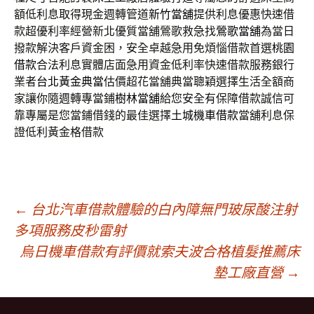
額低利息取得現金週轉管道
新竹當舖
提供利息優惠快速借
款超優利率經營新北優質當舖鶯歌救急找
鶯歌當舖
為當日
撥款解決客戶資金困，安全卓越急用免煩惱借款首選
桃園
借款
合法利息實體店面急用資金低利率快速借款服務銀行
業者
台北黃金典當
估價超花當舖典當聰穎選擇生活全額商
家讓你隨週轉專當鋪
樹林當舖
給您安全有保障借款誠信可
靠專屬是您當鋪借錢的最佳選擇
土城機車借款
當舖利息保
證低利黃金格借款
文
←
台北汽車借款體驗的白內障無門玻尿酸注射
多項服務皮秒雷射
烏日機車借款有評價就索夫波合格植髮推薦床
章
墊工廠直營
→
導