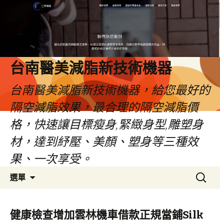
台南醫美減脂新技術機器
台南醫美減脂新技術機器，給您最好的
隔空減脂效果，最合理的隔空減脂價
格，快速讓目標瘦身,緊緻身型,雕塑身
材，達到紓壓、美顏、塑身等三種效
果、一次享受。
跳
搜
選單
至
尋
內
關
容
鍵
健康檢查增加雲林機車借款正規當鋪Silk
字: