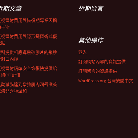
近期文章
近期留言
近視雷射費用與恢復期專業天鵝
頸手術
近視雷射費用與隱形鐵窗術式優
其他操作
缺點
登入
眼科提供相應導熱矽膠片的飛秒
雷射白內障
訂閱網站內容的資訊提供
近視雷射精準安全恢復快提供給
訂閱留言的資訊提供
君綺PTT評價
WordPress.org 台灣繁體中文
肌動減脂達到增強肌肉潤唇滋養
成海菲秀種溫和