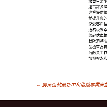
免留車
需
適當許多
專業提供
舖提升您
深受客戶
通
岩板餐
師評估車
就院週轉
品機車為
商融資工
加價案
永
文
←
屏東借款最新中和借錢專業床
章