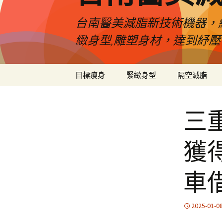
台南醫美減脂新技術機器，
緻身型,雕塑身材，達到紓
跳
目標瘦身
緊緻身型
隔空減脂
至
內
容
三
獲
車
2025-01-0