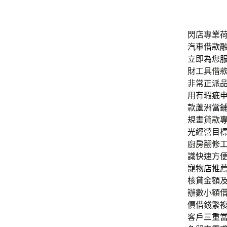
閃店專業荷
汽車借款
立即為您
財工具借
非常正派
用有瑕疵
款
蘆洲當
規畫貸款
光經營目
廚房翻修
識快速方
寵物店
推
核貸金額
辦數小額
價借錢繁
客戶
三重