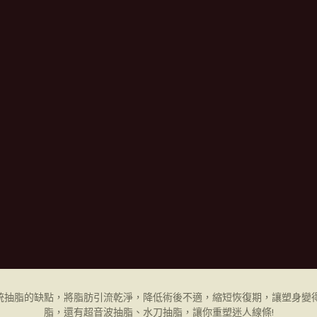
統抽脂的缺點，將脂肪引流乾淨，降低術後不適，縮短恢復期，讓塑身變得
脂，還有超音波抽脂、水刀抽脂，讓你重塑迷人線條!