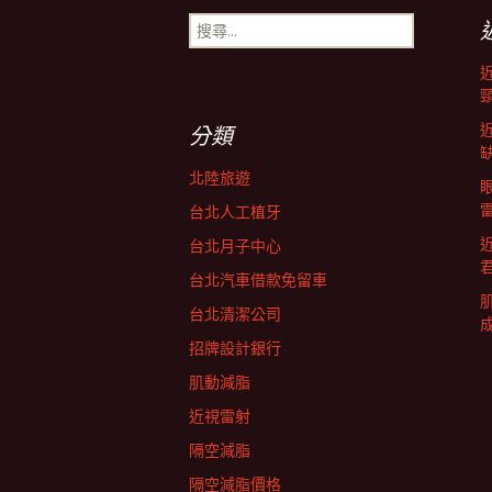
搜
導
尋
關
鍵
航
字:
分類
列
北陸旅遊
台北人工植牙
台北月子中心
台北汽車借款免留車
台北清潔公司
招牌設計銀行
肌動減脂
近視雷射
隔空減脂
隔空減脂價格