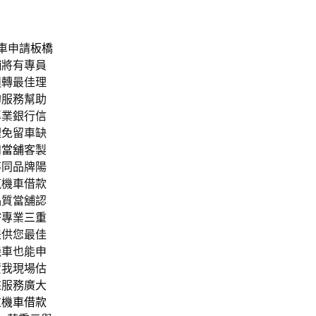
車申請
板橋
舖
將有專員
週轉最佳理
的服務幫助
專業銀行信
理免留車缺
和當舖
客製
不同品牌陽
汽機車借款
品質當舖認
密專業
三重
提供您最佳
機車也能申
資我現場估
來服務廣大
重機車借款