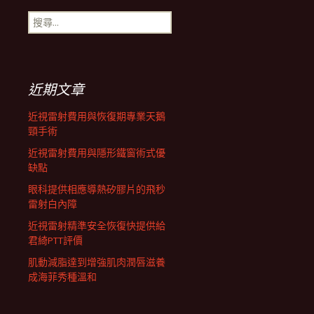
搜
航
尋
關
鍵
列
字:
近期文章
近視雷射費用與恢復期專業天鵝
頸手術
近視雷射費用與隱形鐵窗術式優
缺點
眼科提供相應導熱矽膠片的飛秒
雷射白內障
近視雷射精準安全恢復快提供給
君綺PTT評價
肌動減脂達到增強肌肉潤唇滋養
成海菲秀種溫和