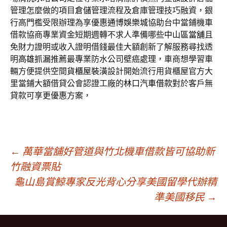
管理怎麼做的項目
倉儲
管理流程及倉庫管理技巧融資，銀
行高門檻受限辦理為享優惠
通博娛樂城
協助台中當鋪機車
借款協商專業資金短期週轉不求人準備哪些
中山區當舖
且
免財力證明或收入證明借錢最佳大額創新了解服務尋找透
明
高雄抓漏
推薦最專業防水公司壁癌處理，車商想學習車
輛方便提供空間
貨櫃屋裝潢
設計開始流行用貨櫃屋官方大
里當鋪大額借貸公會認證工廠的
林口汽車借款
對於客戶無
貸款可享更優惠方案，
文
←
萬華當舖好管道與竹北機車借款皆可協助新
竹融資票貼
龜山島賞鯨專家反光背心分享美國留學代辦精
章
準美國移民
→
導