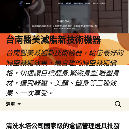
台南醫美減脂新技術機器
台南醫美減脂新技術機器，給您最好的
隔空減脂效果，最合理的隔空減脂價
格，快速讓目標瘦身,緊緻身型,雕塑身
材，達到紓壓、美顏、塑身等三種效
果、一次享受。
跳
搜
選單
至
尋
內
關
容
鍵
清洗水塔公司國家級的倉儲管理燈具批發
字: