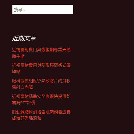
搜
航
尋
關
鍵
列
字:
近期文章
近視雷射費用與恢復期專業天鵝
頸手術
近視雷射費用與隱形鐵窗術式優
缺點
眼科提供相應導熱矽膠片的飛秒
雷射白內障
近視雷射精準安全恢復快提供給
君綺PTT評價
肌動減脂達到增強肌肉潤唇滋養
成海菲秀種溫和