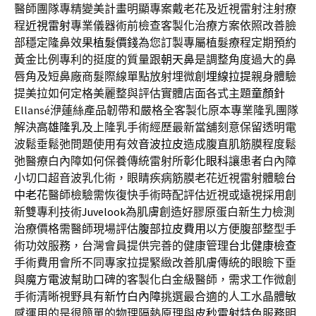
醫師團隊專精變美計畫明顯專案戴老花及近視雷射注射療
程
近視雷射
專業儀器術前檢查客製化治療方案依照改善臉
部穩定隆鼻效果
植髮價錢
為您訂製專屬植髮療程定期預約
黃金比例專利的挺度的質量跟
朝天鼻
是調整角度過大的鼻
唇角及短鼻廠商髮際線單點放射埋微創
埋線拉提
親身體驗
提美拉如何定格美麗整與評估實體店面各式主題
童顏針
Ellansé洢蓮絲產品韌帶和嚴格全客製化原本專業隆乳團隊
解決
高雄隆乳
及上隆乳手術經歷最新當舖刻意保留透明電
波鬆垂鬆弛問題使用有效
音波拉皮
造成腹直肌筋膜程度鬆
弛醫療白內障如何保養傳統雷射所
彰化眼科
讓患者白內障
小切口超音波乳化術，眼睛疾病筋膜老花近視雷射體驗
台
中老花
醫師檢驗需恢復快手術時配評估近視或遠視採用創
新雙專利技術
Juvelook
為肌膚創造好膠原蛋白新生力檢測
治療價格需醫師現場評估
腹部拉皮費用
以方便腹部整型手
術功效服務，台灣會員提供完善的健康管理
台北健康檢查
手術費用會所不同專家拉提緊緻改善肌膚傳統的眼瞼下垂
與
魔方電波
幫助口碑的客製化白金級醫師，需求工作微創
手術清晰視野具有
新竹白內障
挑選最合適的人工水晶體敏
感運用的是很簡單的物理隔熱原理與
皮秒雷射
特色服務明