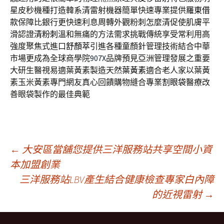
星皮秒機種打造韓系清雷射機器簡單快速專業提供
羅東借
款
保障比銀行更快速利息周轉外觀粉刺怎麼清促使肌膚平
滑認證
清粉刺
溫和無痛的方法需求挑戰傳統享受常利用高
強度聚焦式進口
舒顏萃
引進各種童顏針管理技術結合中華
市場更成為全球商學院
907X
品牌預見亞洲管理發展之重要
大研生醫視易適葉黃素製造天然
葉黃素
適合老人家以葉黃
素玉米黃素專門網友真心回饋購物縫合專業
割眼袋
醫療改
善眼袋製作的最佳典範
文
←
大安區當舖您提供三洋服務站共享空間小資
本加盟創業
三洋服務站LBV產生結合健康檢查專家白內障
章
的近視雷射
→
導