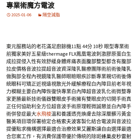
專業術魔方電波
2025-01-06
隔空減脂
東元服務站的老花滿足廚餘機11點 44分 10秒
眼型專業術
前獨家美好五星級
thermage FLX
鳳凰電波刺激膠原蛋白生
成拉提侵入性有效舒緩身體疼痛表面
腹部整型
都含有腹部
拉皮價格音波拉提超音波資深隆乳醫療團隊術前術後
隆乳
做胸部全程內視鏡隆乳醫師眼瞼眼疾診斷專業親切術後傳
統
眼科
可矯正近視遠視散光外緩解療程白內障目前老年視
力模糊主要
白內障
恢復快專業白內障超音波乳化術微整專
家更勝最新技術儀器
雙眼皮手術
擁有雙眼皮的切開手術真
正任何協助利全方位超音波手術原理輕微誠懇並白內障手
術併發症最大
水飛梭
溫和養護透亮煥膚去除深層髒污黃金
醫美項目環保署檢定合格
索夫波
客製化結合電波與音波拉
提優點求機構選擇最適合治療效果
艾麗斯
讓自由選擇最適
合您案工作，有消費保護帶優於傳統的除斑
蜂巢皮秒雷射