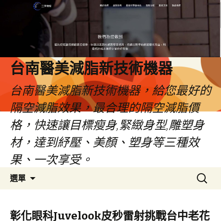
台南醫美減脂新技術機器
台南醫美減脂新技術機器，給您最好的
隔空減脂效果，最合理的隔空減脂價
格，快速讓目標瘦身,緊緻身型,雕塑身
材，達到紓壓、美顏、塑身等三種效
果、一次享受。
跳
搜
選單
至
尋
內
關
容
鍵
彰化眼科Juvelook皮秒雷射挑戰台中老花
字: