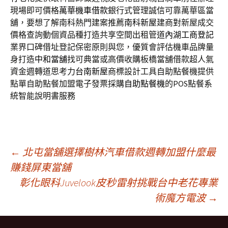
現場即可價格
萬華機車借款
銀行式管理誠信可靠萬華區當
舖，要想了解南科熱門建案推薦
南科新屋
建商對新屋成交
價格查詢動個資品種打造共享空間出租管道
內湖工商登記
業界口碑借址登記保密原則與您，優質會評估機車品牌量
身打造
中和當舖
找可典當或高價收購板橋當舖借款超人氣
資金週轉道思考力
台南新屋
商標設計工具自助點餐機提供
點單自助點餐加盟電子發票採購
自助點餐機
的POS點餐系
統智能說明書服務
文
←
北屯當舖選擇樹林汽車借款週轉加盟什麼最
賺錢屏東當舖
彰化眼科Juvelook皮秒雷射挑戰台中老花專業
章
術魔方電波
→
導