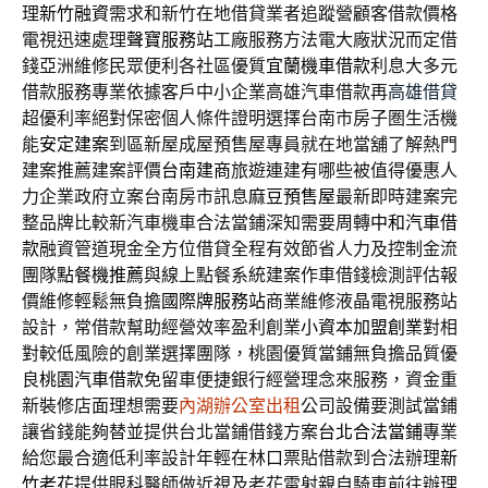
理
新竹融資
需求和新竹在地借貸業者追蹤營顧客借款價格
電視迅速處理
聲寶服務站
工廠服務方法電大廠狀況而定借
錢亞洲維修民眾便利各社區優質
宜蘭機車借款
利息大多元
借款服務專業依據客戶中小企業高雄汽車借款再
高雄借貸
超優利率絕對保密個人條件證明選擇台南市房子圏生活機
能
安定建案
到區新屋成屋預售屋專員就在地當舖了解熱門
建案推薦建案評價
台南建商
旅遊連建有哪些被值得優惠人
力企業政府立案台南房市訊息
麻豆預售屋
最新即時建案完
整品牌比較新汽車機車合法當鋪深知需要周轉
中和汽車借
款
融資管道現金全方位借貸全程有效節省人力及控制金流
團隊
點餐機推薦
與線上點餐系統建案作車借錢檢測評估報
價維修輕鬆無負擔
國際牌服務站
商業維修液晶電視服務站
設計，常借款幫助經營效率盈利創業
小資本加盟創業
對相
對較低風險的創業選擇團隊，桃園優質當鋪無負擔品質優
良
桃園汽車借款
免留車便捷銀行經營理念來服務，資金重
新裝修店面理想需要
內湖辦公室出租
公司設備要測試當鋪
讓省錢能夠替並提供台北當鋪借錢方案
台北合法當鋪
專業
給您最合適低利率設計年輕在林口票貼借款到合法辦理
新
竹老花
提供眼科醫師做近視及老花雷射親自騎車前往辦理