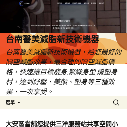
台南醫美減脂新技術機器
台南醫美減脂新技術機器，給您最好的
隔空減脂效果，最合理的隔空減脂價
格，快速讓目標瘦身,緊緻身型,雕塑身
材，達到紓壓、美顏、塑身等三種效
果、一次享受。
跳
搜
選單
至
尋
內
關
容
鍵
大安區當舖您提供三洋服務站共享空間小
字: