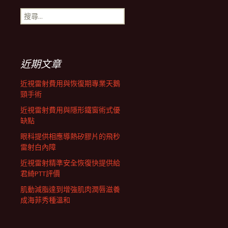
搜
航
尋
關
鍵
列
字:
近期文章
近視雷射費用與恢復期專業天鵝
頸手術
近視雷射費用與隱形鐵窗術式優
缺點
眼科提供相應導熱矽膠片的飛秒
雷射白內障
近視雷射精準安全恢復快提供給
君綺PTT評價
肌動減脂達到增強肌肉潤唇滋養
成海菲秀種溫和