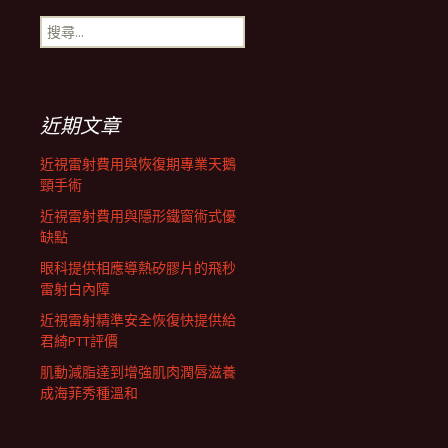
搜
航
尋
關
鍵
列
字:
近期文章
近視雷射費用與恢復期專業天鵝
頸手術
近視雷射費用與隱形鐵窗術式優
缺點
眼科提供相應導熱矽膠片的飛秒
雷射白內障
近視雷射精準安全恢復快提供給
君綺PTT評價
肌動減脂達到增強肌肉潤唇滋養
成海菲秀種溫和