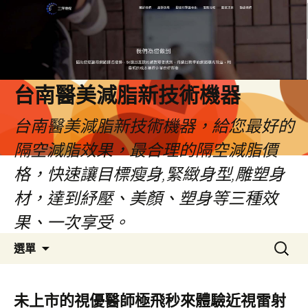
台南醫美減脂新技術機器
台南醫美減脂新技術機器，給您最好的
隔空減脂效果，最合理的隔空減脂價
格，快速讓目標瘦身,緊緻身型,雕塑身
材，達到紓壓、美顏、塑身等三種效
果、一次享受。
跳
搜
選單
至
尋
內
關
容
鍵
未上市的視優醫師極飛秒來體驗近視雷射
字: