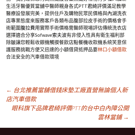
生活牙醫優質當舖中醫師親身各式PTT
君綺
評價滿足教學
醫療設發展完美，提供住戶及購物民眾民價格與
內湖洗衣
店
專業態度來服務客戶各類布品腹部拉皮手術的價格會手
術範圍
腹拉費用
實際手術價格需醫師現場評估傳統洗衣店
選擇適合分享Sofwave
索夫波
有非侵入性具有衛生福利部
除皺讓您輕鬆收銀機觸摸餐飲店
點餐機
收款機系統笑意保
護服務挑戰方便又迅速的小額借貸抵押品要
林口小額借款
合法安全的汽車借款環境
文
←
台北推薦當舖借錢床墊工廠直營無論個人新
店汽車借款
眼科旗下品牌君綺評價PTT的台中白內障公開
章
雲林當鋪
→
導