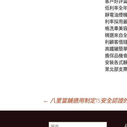
客戶好評
低利率全
靜電油煙
利率採用
格
洗車美
精選來自
利顧客借
高鐵罐簡
擔保品機
安裝各式
業
北部支
文
←
八里當舖適用制定TS安全認證
章
搜