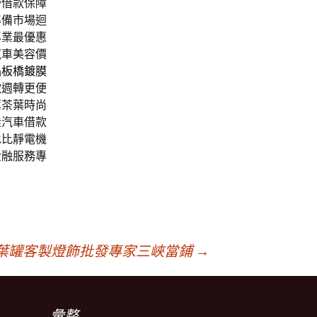
營借款保障
準備市場迴
專業最優惠
汽車美容價
品
板橋鍍膜
款
週轉更便
薦茶葉時尚
佳汽車借款
承比靜電機
金融服務專
葉罐客製燈飾批發專家三峽當鋪
→
彙整