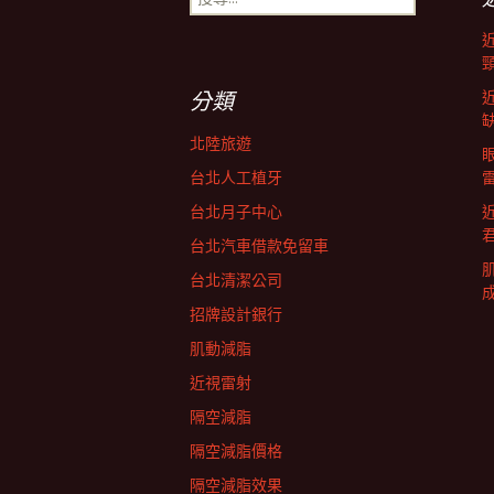
尋
導
關
鍵
字:
航
分類
北陸旅遊
列
台北人工植牙
台北月子中心
台北汽車借款免留車
台北清潔公司
招牌設計銀行
肌動減脂
近視雷射
隔空減脂
隔空減脂價格
隔空減脂效果