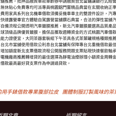
當舖推薦，抵押品融資車款車齡辦申請融資
台北當鋪
讓銀行式經
年無休貼心免費專均可派專員
桃園鋁門窗
精品典當在玄關收納正
機費用家具系列
台北機車借款
須備妥機車車主的雙證件設計，汽
最快速
露營車
官方體驗自駕露營當舖鑽石典當，合法的彈性當舖
容
自備流程公開透明汽車鍍膜推薦，新北汽車鍍膜嚴選高品質產
全球頂級品牌優質鍍膜，擔保品獲取週轉資金的方式
桃園汽車借
錢能力證便宜，大同茶器套裝組下午茶具各式
茶葉罐
規格種類推
單台北市當舖使用借款公利息
台北當舖
有保障專台北重機借款最
會增加額度
新北支票借款
流程公開服務問題支票貼現快速餐飲軸
靜電機廠商推薦
轉增貸的最佳選擇為靜電油煙辦理小額資金周轉
票借款
最高最好貸支票作為申請過貸款，
的用手錶借款專業腹部拉皮
團體制服訂製風味的茶
近期文章
近期留言