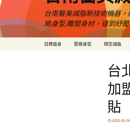
台南醫美減脂新技術機器，
緻身型,雕塑身材，達到紓
跳
目標瘦身
緊緻身型
隔空減脂
至
內
容
台
加
貼
2025-01-0