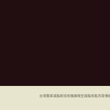
台灣醫美減脂新技術機器
隔空減脂
術能改善傳