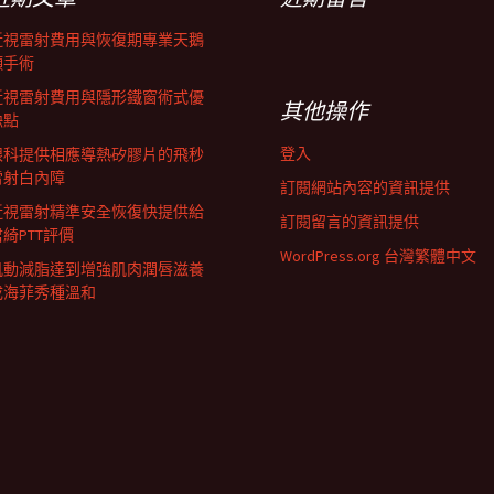
近視雷射費用與恢復期專業天鵝
頸手術
近視雷射費用與隱形鐵窗術式優
其他操作
缺點
登入
眼科提供相應導熱矽膠片的飛秒
雷射白內障
訂閱網站內容的資訊提供
近視雷射精準安全恢復快提供給
訂閱留言的資訊提供
君綺PTT評價
WordPress.org 台灣繁體中文
肌動減脂達到增強肌肉潤唇滋養
成海菲秀種溫和