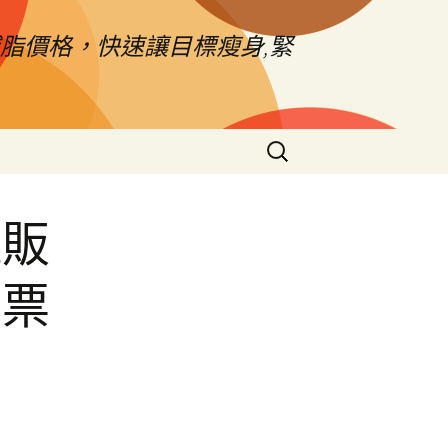
脂價格，快速讓目標瘦身,緊
搜
尋
關
鍵
攤販
字:
與票