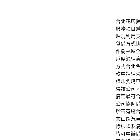
台北花店提供
服務項目
貼現利用
質借方式
件樹林區
戶度過經
方式
台北
款
申請經
證想要購
得該公司
搞定最符
公司協助
鑽石有錢
文山區汽
除眼袋淚
皆可申辦