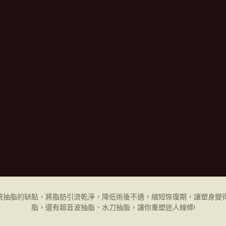
統抽脂的缺點，將脂肪引流乾淨，降低術後不適，縮短恢復期，讓塑身變得
脂，還有超音波抽脂、水刀抽脂，讓你重塑迷人線條!