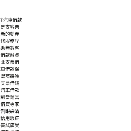
莊汽車借款
論是支客票
創新的動產
維修服務配
協助無數客
押借款融資
台北支票借
汽車借款
保
加盟商將獲
財支票借錢
別汽車借款
錢到當鋪當
利借貸專家
給
割眼袋
清
錢
信用瑕疵
將嘗試廣受