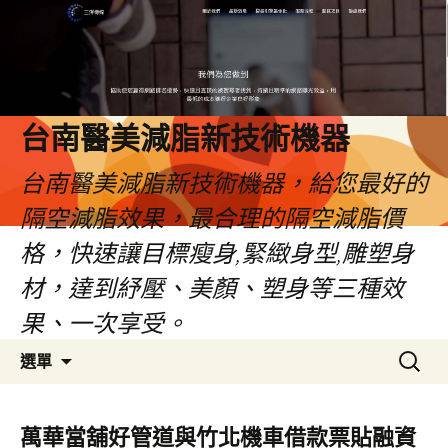
台南醫美減脂新技術機器
台南醫美減脂新技術機器，給您最好的
隔空減脂效果，最合理的隔空減脂價
格，快速讓目標瘦身,緊緻身型,雕塑身
材，達到紓壓、美顏、塑身等三種效
果、一次享受。
跳
搜
選單
至
尋
內
關
容
鍵
萬華當舖好管道與竹北機車借款票貼融資
字: