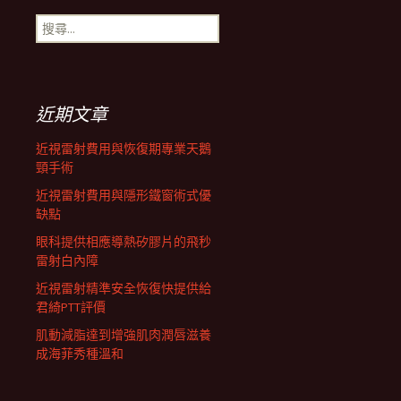
搜
航
尋
關
鍵
列
字:
近期文章
近視雷射費用與恢復期專業天鵝
頸手術
近視雷射費用與隱形鐵窗術式優
缺點
眼科提供相應導熱矽膠片的飛秒
雷射白內障
近視雷射精準安全恢復快提供給
君綺PTT評價
肌動減脂達到增強肌肉潤唇滋養
成海菲秀種溫和