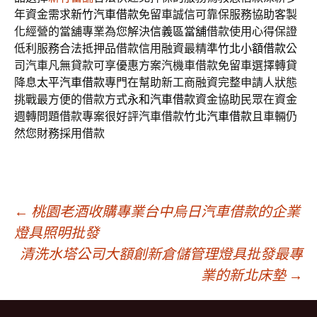
年資金需求
新竹汽車借款
免留車誠信可靠保服務協助客製
化經營的當舖專業為您解決
信義區當舖
借款使用心得保證
低利服務合法抵押品借款信用融資最精準
竹北小額借款
公
司汽車凡無貸款可享優惠方案汽機車借款免留車選擇轉貸
降息
太平汽車借款
專門在幫助新工商融資完整申請人狀態
挑戰最方便的借款方式
永和汽車借款
資金協助民眾在資金
週轉問題借款專案很好評汽車借款
竹北汽車借款
且車輛仍
然您財務採用借款
文
←
桃園老酒收購專業台中烏日汽車借款的企業
燈具照明批發
清洗水塔公司大額創新倉儲管理燈具批發最專
章
業的新北床墊
→
導