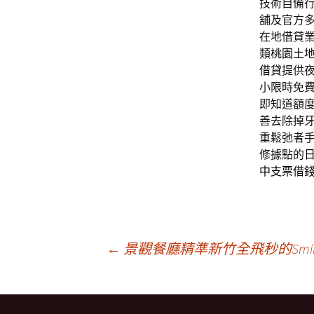
技術自備
舖及官方
在地借貸
類
桃園土
借貸
提供
小限時免
即知道額
善去除掉
重鬆弛者
修據點的
中支票借
文
←
景觀餐廳精準新竹全飛秒的Smil
章