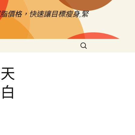
脂價格，快速讓目標瘦身,緊
搜
尋
關
鍵
透天
字:
療白