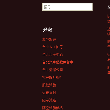
搜
導
尋
關
鍵
航
字:
分類
列
北陸旅遊
台北人工植牙
台北月子中心
台北汽車借款免留車
台北清潔公司
招牌設計銀行
肌動減脂
近視雷射
隔空減脂
隔空減脂價格