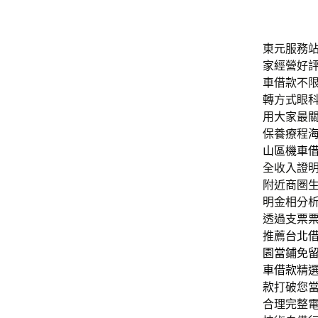
東元服務站滿
家經營好
車借款不
轉方式眼
用大家最
保養療程
山區機車
全收入證
附近商圏
明金相分
透過支票
推薦
台北
園當鋪免
車借款
精
款
打破您
合理完整