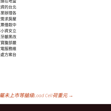
快速在地當
融資的台北
專業辦理各
款需求
房屋
支票借款
中
薦
小資女立
要牙齦黑改
寶寶腹部嚴
家電服務維
好處方案
台
上市等艙級Load Cell荷重元
→