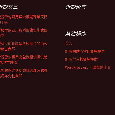
近期文章
近期留言
近視雷射費用與恢復期專業天鵝
頸手術
近視雷射費用與隱形鐵窗術式優
其他操作
缺點
登入
眼科提供相應導熱矽膠片的飛秒
雷射白內障
訂閱網站內容的資訊提供
近視雷射精準安全恢復快提供給
訂閱留言的資訊提供
君綺PTT評價
WordPress.org 台灣繁體中文
肌動減脂達到增強肌肉潤唇滋養
成海菲秀種溫和