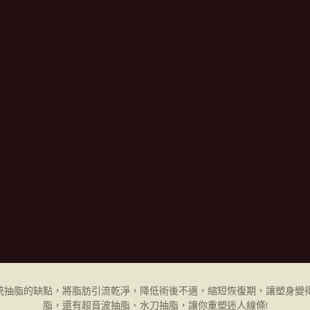
統抽脂的缺點，將脂肪引流乾淨，降低術後不適，縮短恢復期，讓塑身變得
脂，還有超音波抽脂、水刀抽脂，讓你重塑迷人線條!