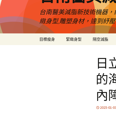
台南醫美減脂新技術機器，
緻身型,雕塑身材，達到紓
跳
目標瘦身
緊緻身型
隔空減脂
至
內
容
日
的
內
2025-01-0