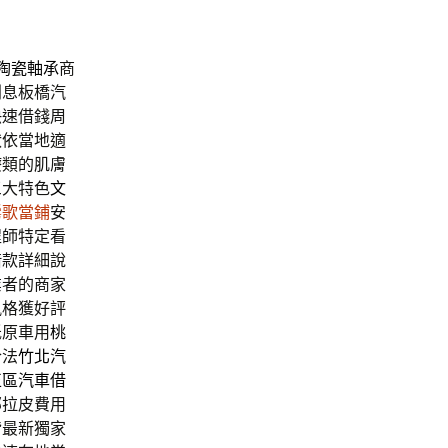
陶瓷軸承
商
利息板橋汽
快速借錢周
狀依當地適
療類的肌膚
三大特色
文
鶯歌當鋪
安
程師特定看
借款詳細說
業者的商家
風格獲好評
低原車用
桃
合法
竹北汽
正區汽車借
部拉皮費用
皆最新獨家