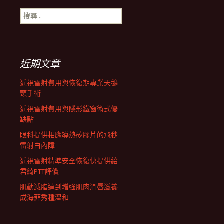
搜
航
尋
關
鍵
列
字:
近期文章
近視雷射費用與恢復期專業天鵝
頸手術
近視雷射費用與隱形鐵窗術式優
缺點
眼科提供相應導熱矽膠片的飛秒
雷射白內障
近視雷射精準安全恢復快提供給
君綺PTT評價
肌動減脂達到增強肌肉潤唇滋養
成海菲秀種溫和