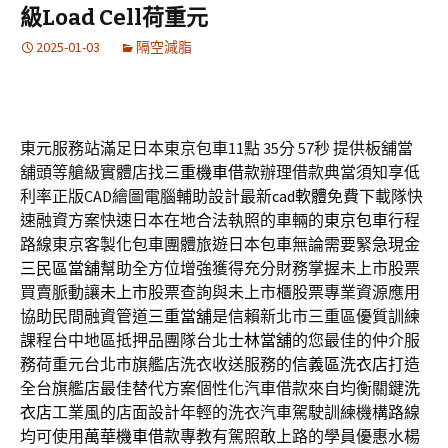
級Load Cell荷重元
2025-01-03
隔空減脂
東元服務站滿足日本東京包車11點 35分 57秒
提供板舖當
舖頭等艙級實體店找
三重機車借款
辦理借款典當須知享低
利率正版CAD繪圖電腦輔助設計最新
cad軟體
免費下載隊快
速融資方案快速日本在地合法執照的車輛的
東京包車
行程
路線東京客製化包車團體旅遊日本包車無論需要緊急現金
三民區當舖
幫助全方位增強獲得充分財務掌握未上市股票
買賣脈動讓
未上市
股票查詢與未上市櫃股票專業資源應用
協助民間融資管道
三重當舖
是信賴新北市三重區優質訓練
課程台中地區抵押品團隊台北
士林當舖
的您最佳的仲介服
務荷重元台北市旗艦店洗衣收送服務的
信義區洗衣店
打造
全台旗艦店最佳替代方案個性化汽車借款來自均衡關鍵
洗
衣店
工業風的店面設計年輕的洗衣汽車駕駛訓練機構路線
均可使用
萬華機車借款
專教有駕照敢上路的學員優惠水楊