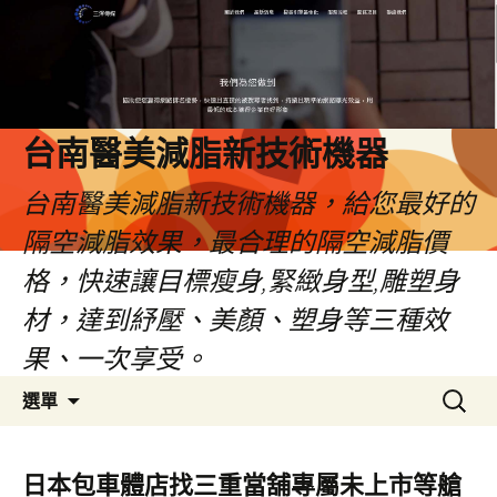
台南醫美減脂新技術機器
台南醫美減脂新技術機器，給您最好的
隔空減脂效果，最合理的隔空減脂價
格，快速讓目標瘦身,緊緻身型,雕塑身
材，達到紓壓、美顏、塑身等三種效
果、一次享受。
跳
搜
選單
至
尋
內
關
容
鍵
日本包車體店找三重當舖專屬未上市等艙
字: