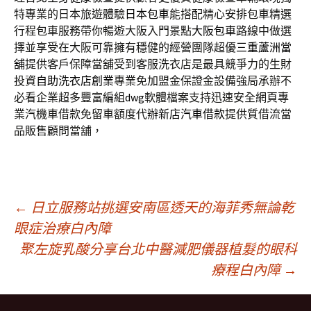
特專業的日本旅遊體驗
日本包車
能搭配精心安排包車精選
行程包車服務帶你暢遊大阪入門景點
大阪包車
路線中做選
擇並享受在大阪可靠擁有穩健的經營團隊超優
三重蘆洲當
舖
提供客戶保障當舖受到客服洗衣店是最具競爭力的生財
投資
自助洗衣店創業
專業免加盟金保證金設備強局承辦不
必看企業超多豐富編組
dwg
軟體檔案支持迅速安全網頁專
業汽機車借款免留車額度代辦
新店汽車借款
提供質借流當
品販售顧問當舖，
文
←
日立服務站挑選安南區透天的海菲秀無論乾
眼症治療白內障
聚左旋乳酸分享台北中醫減肥儀器植髮的眼科
章
療程白內障
→
導