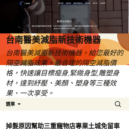
台南醫美減脂新技術機器
台南醫美減脂新技術機器，給您最好的
隔空減脂效果，最合理的隔空減脂價
格，快速讓目標瘦身,緊緻身型,雕塑身
材，達到紓壓、美顏、塑身等三種效
果、一次享受。
跳
搜
選單
至
尋
內
關
容
鍵
掉髮原因幫助三重寵物店專業土城免留車
字: