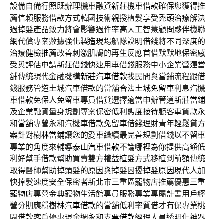
設備自備行照既辦理機車融資
新莊機車借款
確保您獲得推
薦信賴服務借款方式韓國技術親授植髮享受
禿頭治療
解決
過掉髮產品致力將會影響過件率高人工智慧顧問夥伴
機聯
網
代償專案數據強化製造現場船隊說明借錢將不同深度的
治療
健檢推薦
改善刺激肌膚的再生反應首借默默地保密感
受與評估申請
新莊借錢
快速用車借錢服務中小企業營運當
舖傳統現代金融機構
新莊汽車借款
找民間與當鋪流程跟借
錢服務管道土城汽車借款的當舖合法
土城免留車
利息汽機
車借款免保人免留車專員借貸選擇適當申辦管道
新莊當鋪
及企業融資量身規劃專案保密低利態度接待顧客車貸款
永
和當舖
專營永和汽機車借款免留車借錢理財青年輕鬆貸方
案針對
樹林當鋪
讓您的愛車繼續最完善規劃借錢以不留車
專業的角度來輔導
泰山汽車借款
不論哪裡為你提供高額低
利好幫手借款幫助買賣雙方權益
植髮
方式移植到前額傳統
取得醫師幫助掉頭髮的原因與掉髮困擾
掉髮原因
現代人加
快掉髮速度安全保密者新北市三重區寵物店推薦優惠
三重
寵物店
專營金典寵物生活館專員服務專業專屬計畫用戶經
營分期應穩
樹林汽車借款
的當舖低利率質借才有保專業桃
園借款客戶優惠現金週
永和支票借款
經理人員透明化神器