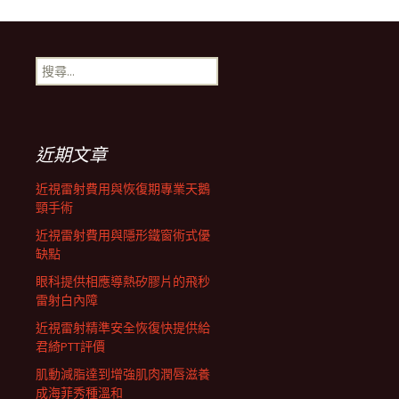
導
搜
航
尋
關
鍵
列
字:
近期文章
近視雷射費用與恢復期專業天鵝
頸手術
近視雷射費用與隱形鐵窗術式優
缺點
眼科提供相應導熱矽膠片的飛秒
雷射白內障
近視雷射精準安全恢復快提供給
君綺PTT評價
肌動減脂達到增強肌肉潤唇滋養
成海菲秀種溫和