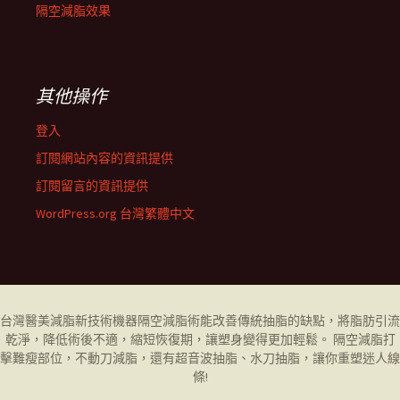
隔空減脂效果
其他操作
登入
訂閱網站內容的資訊提供
訂閱留言的資訊提供
WordPress.org 台灣繁體中文
台灣醫美減脂新技術機器
隔空減脂
術能改善傳統抽脂的缺點，將脂肪引流
乾淨，降低術後不適，縮短恢復期，讓塑身變得更加輕鬆。 隔空減脂打
擊難瘦部位，不動刀減脂，還有超音波抽脂、水刀抽脂，讓你重塑迷人線
條!