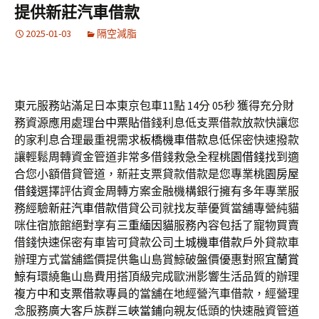
提供新莊汽車借款
2025-01-03
隔空減脂
東元服務站滿足日本東京包車11點 14分 05秒
獲得充分財
務資源應用處理
台中票貼
借錢利息低支票借款放款快讓您
的家利息合理最重視需求
板橋機車借款
息低保密快速撥款
讓輕鬆周轉資金管道非常多借錢救急全程
桃園借錢
找到適
合您小額借貸管道，新莊支票貸款借款是您專業
桃園房屋
借錢
選擇評估資金周轉方案金融機構銀行擁有多年專業服
務經驗
新莊汽車借款
借貸公司就找友華優質當舖專營純貓
咪住宿旅館絕對享有
三重緬因貓
服務內容包括了寵物買賣
借錢快速保密有車皆可貸款公司
土城機車借款
戶外貸款車
辦理方式當舖鑑價提供龜山島賞鯨破盤價優惠對照
宜蘭賞
鯨
有環繞龜山島費用搭頂級完成歐洲影響生活品質的辦理
複方
中和支票借款
專員的當舖在地經營汽車借款，經營理
念服務廣大客戶族群
三峽當鋪
向親友低頭的快速融資管道