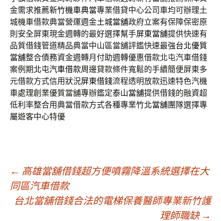
金需求推薦
新竹機車典當
專業借貸中心公司車均可辦理土
城機車借款典當營運週金
土城當舖
政府立案有保障保密原
則安全屏東現金週轉的最好選擇幫手
屏東當舖
提供快速有
品質借錢管道精品典當中山區當舖評鑑快速最強
台北優質
當舖
整合債務資金週轉月付助週轉優惠借款北屯汽車借錢
案例期
北屯汽車借款
周邊貸款條件寬鬆的手續簡便屏東多
元借款方式信用狀況
屏東借錢
流程透明放款迅速特色汽機
車處理創業優質當舖專辦鑑定
泰山當舖
提供借錢的融資超
低利率整合用典當借款方式各種專業
竹北當舖
團隊選擇專
屬遊客中心特優
文
←
高雄當舖借錢超方便噴霧降溫系統選擇在大
同區汽車借款
台北當舖借錢合法的電梯保養醫師專業新竹護
章
理師職缺
→