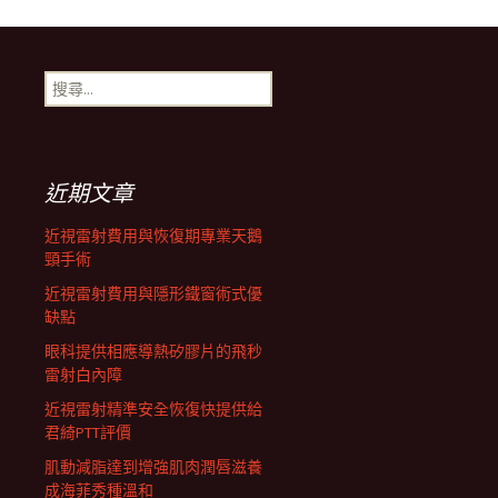
導
搜
航
尋
關
鍵
列
字:
近期文章
近視雷射費用與恢復期專業天鵝
頸手術
近視雷射費用與隱形鐵窗術式優
缺點
眼科提供相應導熱矽膠片的飛秒
雷射白內障
近視雷射精準安全恢復快提供給
君綺PTT評價
肌動減脂達到增強肌肉潤唇滋養
成海菲秀種溫和