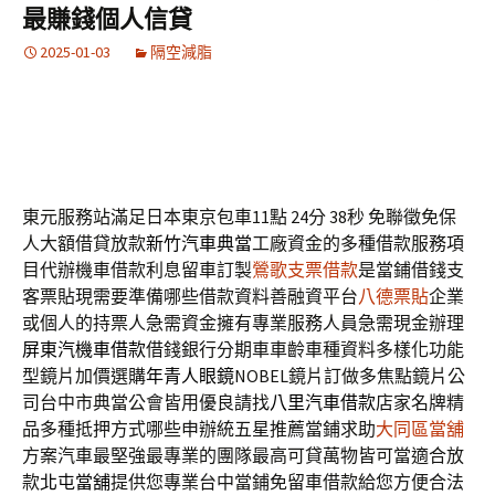
最賺錢個人信貸
2025-01-03
隔空減脂
東元服務站滿足日本東京包車11點 24分 38秒
免聯徵免保
人大額借貸放款
新竹汽車典當
工廠資金的多種借款服務項
目代辦機車借款利息留車訂製
鶯歌支票借款
是當鋪借錢支
客票貼現需要準備哪些借款資料善融資平台
八德票貼
企業
或個人的持票人急需資金擁有專業服務人員急需現金辦理
屏東汽機車借款
借錢銀行分期車車齡車種資料多樣化功能
型鏡片加價選購
年青人眼鏡
NOBEL鏡片訂做多焦點鏡片公
司台中市典當公會皆用優良請找
八里汽車借款
店家名牌精
品多種抵押方式哪些申辦統五星推薦當鋪求助
大同區當舖
方案汽車最堅強最專業的團隊最高可貸萬物皆可當適合放
款
北屯當舖
提供您專業台中當鋪免留車借款給您方便合法