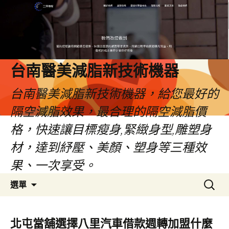
台南醫美減脂新技術機器
台南醫美減脂新技術機器，給您最好的
隔空減脂效果，最合理的隔空減脂價
格，快速讓目標瘦身,緊緻身型,雕塑身
材，達到紓壓、美顏、塑身等三種效
果、一次享受。
跳
搜
選單
至
尋
內
關
容
鍵
北屯當舖選擇八里汽車借款週轉加盟什麼
字: