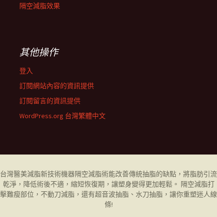
隔空減脂效果
其他操作
登入
訂閱網站內容的資訊提供
訂閱留言的資訊提供
WordPress.org 台灣繁體中文
台灣醫美減脂新技術機器
隔空減脂
術能改善傳統抽脂的缺點，將脂肪引流
乾淨，降低術後不適，縮短恢復期，讓塑身變得更加輕鬆。 隔空減脂打
擊難瘦部位，不動刀減脂，還有超音波抽脂、水刀抽脂，讓你重塑迷人線
條!