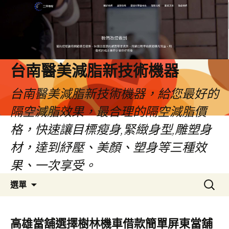
台南醫美減脂新技術機器
台南醫美減脂新技術機器，給您最好的
隔空減脂效果，最合理的隔空減脂價
格，快速讓目標瘦身,緊緻身型,雕塑身
材，達到紓壓、美顏、塑身等三種效
果、一次享受。
跳
搜
選單
至
尋
內
關
容
鍵
高雄當舖選擇樹林機車借款簡單屏東當舖
字: