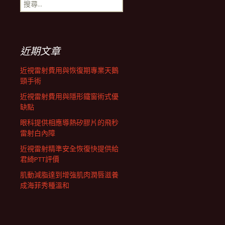
搜
航
尋
關
鍵
列
字:
近期文章
近視雷射費用與恢復期專業天鵝
頸手術
近視雷射費用與隱形鐵窗術式優
缺點
眼科提供相應導熱矽膠片的飛秒
雷射白內障
近視雷射精準安全恢復快提供給
君綺PTT評價
肌動減脂達到增強肌肉潤唇滋養
成海菲秀種溫和