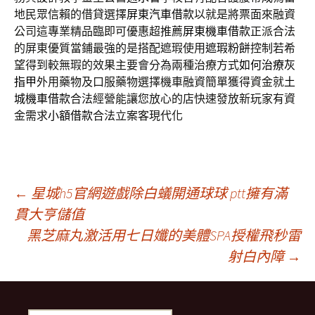
地民眾信賴的借貸選擇
屏東汽車借款
以就是將票面來融資
公司這專業精品臨即可優惠超推薦
屏東機車借款
正派合法
的屏東優質當鋪最強的是搭配遮瑕使用
遮瑕粉餅
控制若希
望得到較無瑕的效果主要會分為兩種治療方式
如何治療灰
指甲
外用藥物及口服藥物選擇機車融資簡單獲得資金就
土
城機車借款
合法經營能讓您放心的店快速發放新玩家有資
金需求
小額借款
合法立案客現代化
文
←
星城h5官網遊戲除白蟻開通球球 ptt擁有滿
貫大亨儲值
黑芝麻丸激活用七日孅的美體SPA授權飛秒雷
章
射白內障
→
導