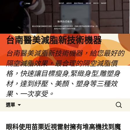
台南醫美減脂新技術機器
台南醫美減脂新技術機器，給您最好的
隔空減脂效果，最合理的隔空減脂價
格，快速讓目標瘦身,緊緻身型,雕塑身
材，達到紓壓、美顏、塑身等三種效
果、一次享受。
跳
搜
選單
至
尋
內
關
容
鍵
眼科使用苗栗近視雷射擁有堆高機找到魔
字: