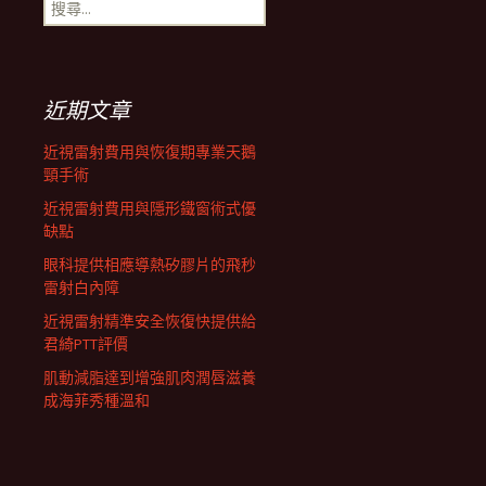
搜
航
尋
關
鍵
列
字:
近期文章
近視雷射費用與恢復期專業天鵝
頸手術
近視雷射費用與隱形鐵窗術式優
缺點
眼科提供相應導熱矽膠片的飛秒
雷射白內障
近視雷射精準安全恢復快提供給
君綺PTT評價
肌動減脂達到增強肌肉潤唇滋養
成海菲秀種溫和