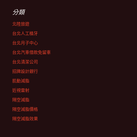
分類
北陸旅遊
台北人工植牙
台北月子中心
台北汽車借款免留車
台北清潔公司
招牌設計銀行
肌動減脂
近視雷射
隔空減脂
隔空減脂價格
隔空減脂效果