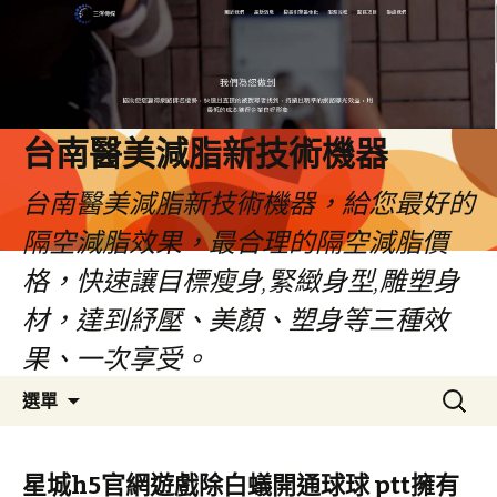
台南醫美減脂新技術機器
台南醫美減脂新技術機器，給您最好的
隔空減脂效果，最合理的隔空減脂價
格，快速讓目標瘦身,緊緻身型,雕塑身
材，達到紓壓、美顏、塑身等三種效
果、一次享受。
跳
搜
選單
至
尋
內
關
容
鍵
星城h5官網遊戲除白蟻開通球球 ptt擁有
字: