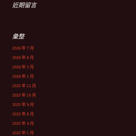
近期留言
彙整
2026 年 7 月
2026 年 6 月
2026 年 3 月
2026 年 1 月
2025 年 12 月
2025 年 10 月
2025 年 9 月
2025 年 8 月
2025 年 4 月
2025 年 1 月