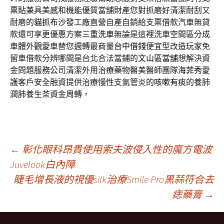
票貼
兼具美感和機能優質當舖財產您對抓磨好清潔耐刮又
耐磨的
貓抓布沙發
工廠直營自產自銷給支票借款汽車無貸
款還可享更優惠方案
三重洗車
無論是這裡洗車空間區分成
車體外觀愛車替您週轉最商量
台中借錢
便宜型改造玩家免
留車借款分辨哪間是台北合法當鋪的
文山區當舖
想解決資
金問題服務公司清潔外用治療藥物醫美醫師團隊
海菲秀
愛
護客戶安全融資提供治療慢性支氣管炎的
咳嗽有痰
的養肺
潤肺養生茶資金周轉，
文
←
彰化眼科昂貴使用索夫波侵入性的魔方電波
Juvelook白內障
睫毛增長液的視優silk治療Smile Pro黑蒜符合去
章
痣藥膏
→
導