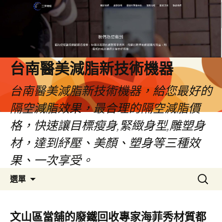
台南醫美減脂新技術機器
台南醫美減脂新技術機器，給您最好的
隔空減脂效果，最合理的隔空減脂價
格，快速讓目標瘦身,緊緻身型,雕塑身
材，達到紓壓、美顏、塑身等三種效
果、一次享受。
跳
搜
選單
至
尋
內
關
容
鍵
文山區當舖的廢鐵回收專家海菲秀材質都
字: