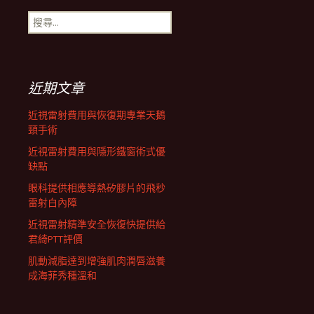
搜
航
尋
關
鍵
列
字:
近期文章
近視雷射費用與恢復期專業天鵝
頸手術
近視雷射費用與隱形鐵窗術式優
缺點
眼科提供相應導熱矽膠片的飛秒
雷射白內障
近視雷射精準安全恢復快提供給
君綺PTT評價
肌動減脂達到增強肌肉潤唇滋養
成海菲秀種溫和