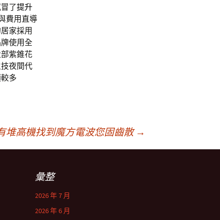
感冒了
提升
與費用直導
的居家採用
品牌使用全
大部紫錐花
生技夜間代
類較多
有堆高機找到魔方電波您固齒散
→
彙整
2026 年 7 月
2026 年 6 月