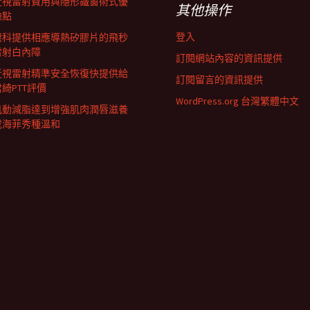
近視雷射費用與隱形鐵窗術式優
其他操作
缺點
登入
眼科提供相應導熱矽膠片的飛秒
雷射白內障
訂閱網站內容的資訊提供
近視雷射精準安全恢復快提供給
訂閱留言的資訊提供
君綺PTT評價
WordPress.org 台灣繁體中文
肌動減脂達到增強肌肉潤唇滋養
成海菲秀種溫和