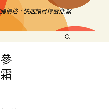
脂價格，快速讓目標瘦身,緊
搜
尋
關
鍵
收參
字:
眼霜