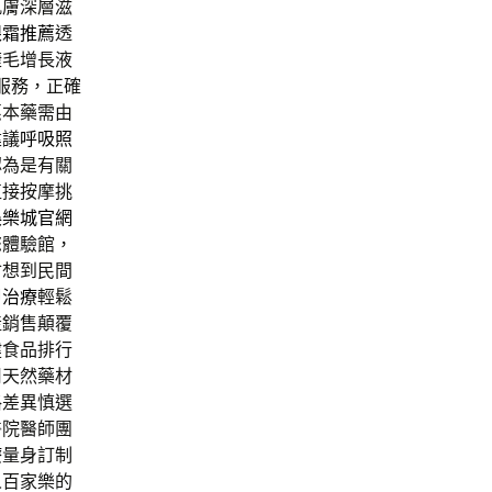
肌膚深層滋
眼霜推薦
透
睫毛增長液
服務，正確
惠本藥需由
建議
呼吸照
認為是有關
直接按摩挑
娛樂城官網
您體驗館，
會想到民間
甲治療
輕鬆
產銷售顛覆
健食品排行
用天然藥材
格差異慎選
醫院醫師團
療
量身訂制
人百家樂的