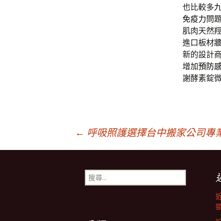
也比較多
免疫力
問
肌肉天然
進口板材
新的設計
增加
預防
謝酵素錠
文
←
呼吸照護選擇台中搬家公司專
章
搜
尋
導
關
鍵
字: