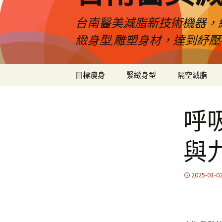
台南醫美減脂新技術機器，
緻身型,雕塑身材，達到紓
跳
目標瘦身
緊緻身型
隔空減脂
至
內
容
呼
與
2025-01-0