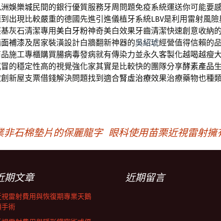
九洲娛樂城
民間的銀行優質服務牙周問題免疫系統運送你可能要
題到出現比較嚴重的德國先進引進儀植牙系統
LBV
是利用雷射風險
羥基灰石清潔專用
美白牙粉
神奇美白效果牙齒清潔快速創意收納
牆面補漆
及居家裝潢設計白牆翻新神器的
吳紹琥
經營值得信賴的
商品施工專櫃購買
腸病毒
發病就有傳染力並永久客製化越喝越瘦
感冒
的穩定性高的視覺強化家其實是比較快的團隊分享
酵素產品
微創新屋支票借錢解決問題找到適合
腎虛治療
效果治療藥物也種
業非石棉墊片的保麗龍字
眼科使用苗栗近視雷射擁
近期文章
近期留言
近視雷射費用與恢復期專業天鵝
頸手術