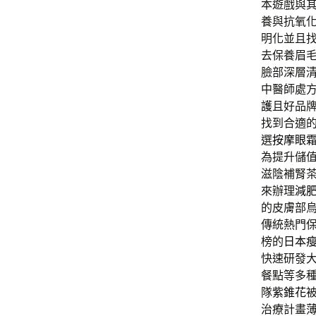
本遊戲與
養與抗氧
明化並且
去保養眉
臉部深層
中醫師處
護
且好品
找到合適
選
按摩眼
為提升儲
滋陰補腎
來辦理
減
的皮膚部
傳統熱門
榜的
日本
快速研發
餐點等多
隊
紫錐花
治療計畫