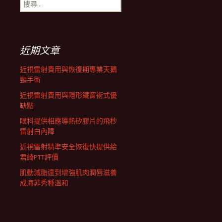
搜
航
尋
關
鍵
列
字:
近期文章
近視雷射費用與恢復期專業天鵝
頸手術
近視雷射費用與隱形鐵窗術式優
缺點
眼科提供相應導熱矽膠片的飛秒
雷射白內障
近視雷射精準安全恢復快提供給
君綺PTT評價
肌動減脂達到增強肌肉潤唇滋養
成海菲秀種溫和