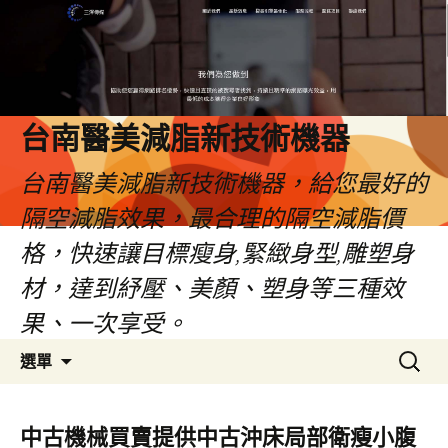
台南醫美減脂新技術機器
台南醫美減脂新技術機器，給您最好的
隔空減脂效果，最合理的隔空減脂價
格，快速讓目標瘦身,緊緻身型,雕塑身
材，達到紓壓、美顏、塑身等三種效
果、一次享受。
跳
搜
選單
至
尋
內
關
容
鍵
中古機械買賣提供中古沖床局部衛瘦小腹
字: