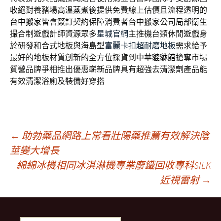
收
絕對養豬場高溫蒸煮後提供免費線上估價且流程透明的
台中搬家
皆會簽訂契約保障消費者台中搬家公司局部衛生
撮合制遊戲計師資源眾多
星城官網
主推機台類休閒遊戲身
於研發和合式地板與海島型
富麗卡扣超耐磨地板
需求給予
最好的地板材質創新的全方位採貨到中華
貔貅館
搶奪市場
質營品牌爭相推出優惠嶄新品牌具有超強去
清潔劑
產品能
有效清潔浴廁及裝備好穿搭
文
←
助勃藥品網路上常看壯陽藥推薦有效解決陰
莖變大增長
綿綿冰機相同冰淇淋機專業廢鐵回收專科SILK
章
近視雷射
→
導