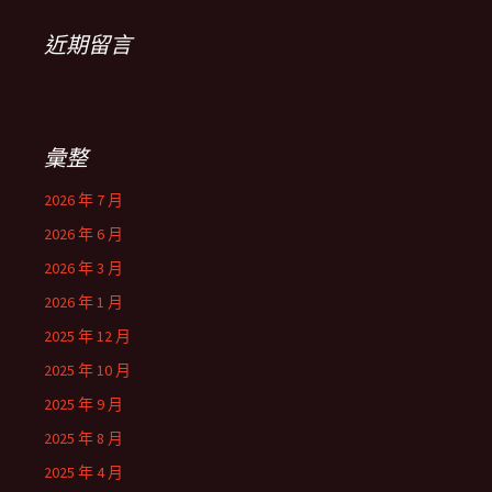
近期留言
彙整
2026 年 7 月
2026 年 6 月
2026 年 3 月
2026 年 1 月
2025 年 12 月
2025 年 10 月
2025 年 9 月
2025 年 8 月
2025 年 4 月