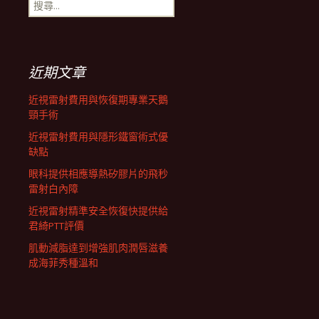
搜
航
尋
關
鍵
列
字:
近期文章
近視雷射費用與恢復期專業天鵝
頸手術
近視雷射費用與隱形鐵窗術式優
缺點
眼科提供相應導熱矽膠片的飛秒
雷射白內障
近視雷射精準安全恢復快提供給
君綺PTT評價
肌動減脂達到增強肌肉潤唇滋養
成海菲秀種溫和