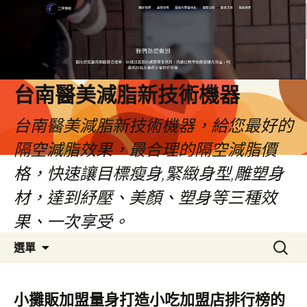
台南醫美減脂新技術機器
台南醫美減脂新技術機器，給您最好的
隔空減脂效果，最合理的隔空減脂價
格，快速讓目標瘦身,緊緻身型,雕塑身
材，達到紓壓、美顏、塑身等三種效
果、一次享受。
跳
搜
選單
至
尋
內
關
容
鍵
小攤販加盟量身打造小吃加盟店排行榜的
字: