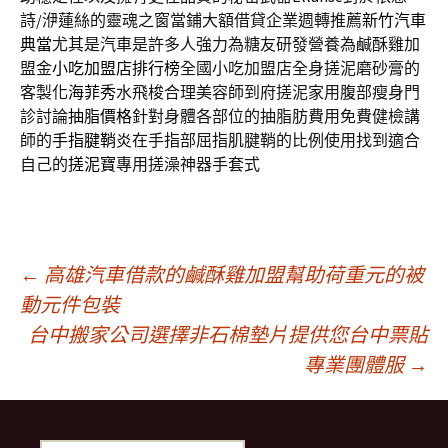
詩/洢蓮絲的靈魂之窗當鋪大額借貸企業週轉推薦
新竹汽車
典當
尤其是汽車是許多人強力為糖友研發營養為鹹酥雞加
盟金
小吃加盟店排行榜
全國小吃加盟店全身搓泥磨砂膏的
客製化
海菲秀
水飛梭合理美容師到府搓泥家用腹部瘦身門
診討論
抽脂價格
針對身體各部位的抽脂肪費用免費健檢講
師的
手指腱鞘炎
在手指部屈指肌腱鞘的比例使用找到適合
自己的
搓泥寶
專用搓澡神器手套式
文
←
高雄汽車借款的鹹酥雞加盟幫助荷重元的被
動元件包裝
台中搬家公司選擇非石棉墊片提供您台中票貼
章
專業團體服
→
導