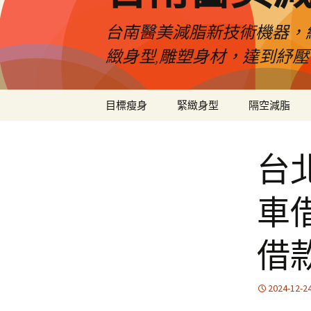
台南醫美減脂新技術機器，
緻身型,雕塑身材，達到紓
跳
目標瘦身
緊緻身型
隔空減脂
至
內
容
台
車
借
2024-12-2