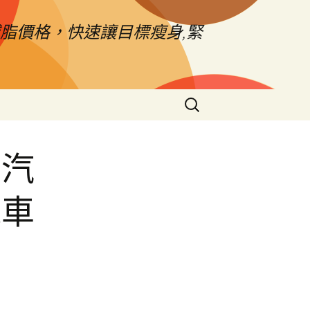
脂價格，快速讓目標瘦身,緊
搜
尋
關
鍵
區汽
字:
機車