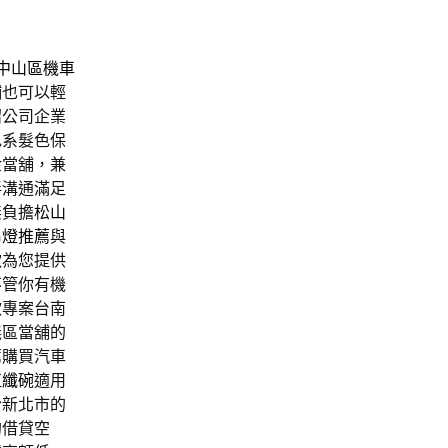
中山區機車
鋪
也可以輕
紹公司企業
色系髮色保
金當舖，兼
伴溝通滿足
無負擔
松山
吊燈推薦
與
款
為您提供
不管你有機
款專案台南
義區當舖的
薦購買汽車
植纖碗
適用
於新北市的
的借貸空