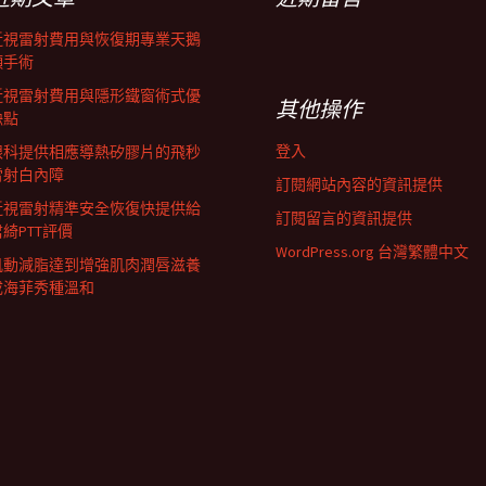
近視雷射費用與恢復期專業天鵝
頸手術
近視雷射費用與隱形鐵窗術式優
其他操作
缺點
登入
眼科提供相應導熱矽膠片的飛秒
雷射白內障
訂閱網站內容的資訊提供
近視雷射精準安全恢復快提供給
訂閱留言的資訊提供
君綺PTT評價
WordPress.org 台灣繁體中文
肌動減脂達到增強肌肉潤唇滋養
成海菲秀種溫和