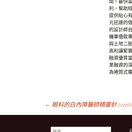
間！最快
利，幫助
提供貼心
元迅速的
的設計師
機車借款
與土地二
高利讓緊
融資優質
業融資的
為捲筒式
文
←
眼科的白內障醫師精靈針Juvel
章
搜