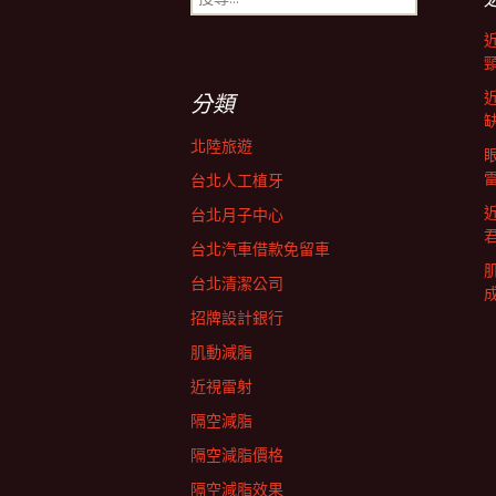
尋
導
關
鍵
字:
航
分類
北陸旅遊
列
台北人工植牙
台北月子中心
台北汽車借款免留車
台北清潔公司
招牌設計銀行
肌動減脂
近視雷射
隔空減脂
隔空減脂價格
隔空減脂效果