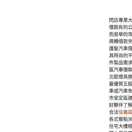
閃店專業大安
借款
有的
而易舉的
周轉借款
護髮汽車
具時尚的
件製品需
區汽車借
北歐燈具
最優質五
車或汽車
市安定區
好夥伴了
合法
信義
各式餐點
住宅大樓