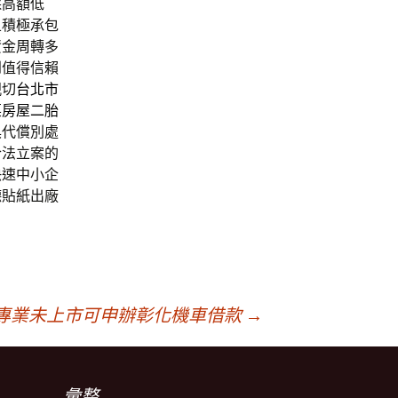
採高額低
且積極承包
資金周轉多
到值得信賴
親切
台北市
栗房屋二胎
具
代償別處
合法立案的
快速中小企
德貼紙出廠
專業未上市可申辦彰化機車借款
→
彙整