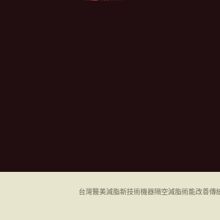
台灣醫美減脂新技術機器
隔空減脂
術能改善傳