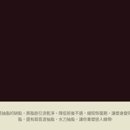
統抽脂的缺點，將脂肪引流乾淨，降低術後不適，縮短恢復期，讓塑身變得
脂，還有超音波抽脂、水刀抽脂，讓你重塑迷人線條!