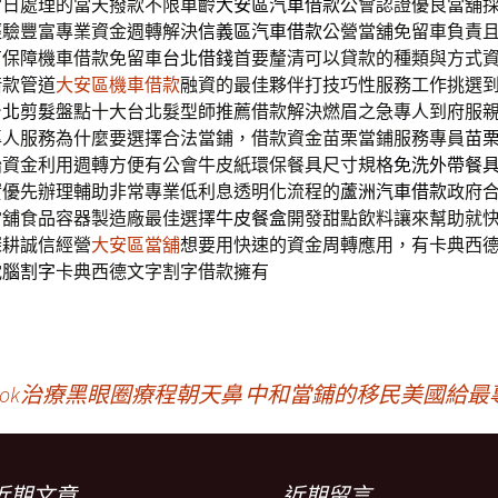
當日處理的當天撥款不限車齡
大安區汽車借款
公會認證優良當舖
經驗豐富專業資金週轉解決
信義區汽車借款
公營當舖免留車負責
有保障機車借款免留車
台北借錢
首要釐清可以貸款的種類與方式
借款管道
大安區機車借款
融資的最佳夥伴打技巧性服務工作挑選
台北剪髮
盤點十大台北髮型師推薦借款解決燃眉之急專人到府服
專人服務為什麼要選擇合法當鋪，借款資金苗栗當鋪服務專員
苗
胎資金利用週轉方便有公會牛皮紙環保餐具尺寸規格
免洗外帶餐
實優先辦理輔助非常專業低利息透明化流程的
蘆洲汽車借款
政府
當舖食品容器製造廠最佳選擇
牛皮餐盒
開發甜點飲料讓來幫助就
深耕誠信經營
大安區當舖
想要用快速的資金周轉應用，有卡典西
電腦割字
卡典西德文字割字借款擁有
ook治療黑眼圈療程朝天鼻
中和當鋪的移民美國給最
近期文章
近期留言