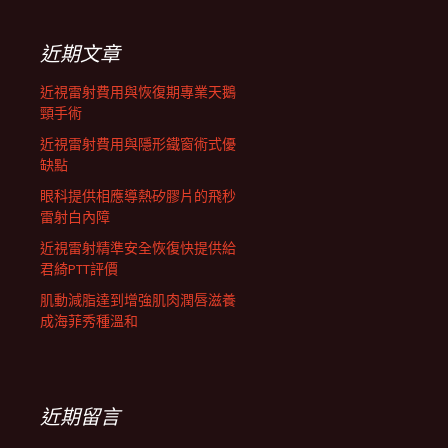
鍵
列
字:
近期文章
近視雷射費用與恢復期專業天鵝
頸手術
近視雷射費用與隱形鐵窗術式優
缺點
眼科提供相應導熱矽膠片的飛秒
雷射白內障
近視雷射精準安全恢復快提供給
君綺PTT評價
肌動減脂達到增強肌肉潤唇滋養
成海菲秀種溫和
近期留言