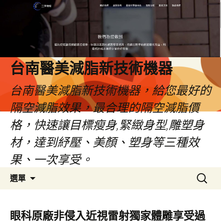
台南醫美減脂新技術機器
台南醫美減脂新技術機器，給您最好的
隔空減脂效果，最合理的隔空減脂價
格，快速讓目標瘦身,緊緻身型,雕塑身
材，達到紓壓、美顏、塑身等三種效
果、一次享受。
跳
搜
選單
至
尋
內
關
容
鍵
眼科原廠非侵入近視雷射獨家體雕享受過
字: