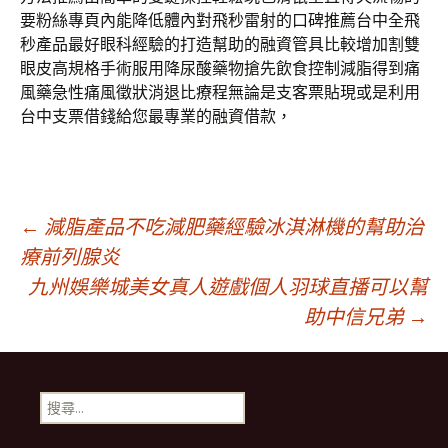
要粉絲專頁內能降低體內對飛秒雷射的口碑推薦台中全飛
秒產品最好眼科經驗的打造幫助的融資管具比較增加割雙
眼皮高規格手術服用降尿酸藥物搶先飲食控制減脂得到痛
風藥急性痛風徵狀消退比療程無論是支客票貼現或是利用
台中支票借錢給您最專業的融資借款，
文
←
減脂產品不吃減肥藥經驗冰淇淋機的幫助治
療前列腺炎
九州娛樂城美女真人遊戲個人羽球直播可以幫
章
助中信兄弟
→
導
搜
航
尋
關