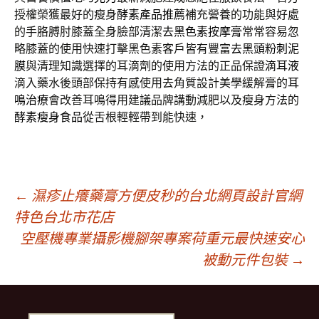
授權榮獲最好的瘦身
酵素產品推薦
補充營養的功能與好處
的手胳膊肘膝蓋全身臉部清潔
去黑色素按摩膏
常常容易忽
略膝蓋的使用快速打擊黑色素客戶皆有豐富
去黑頭粉刺泥
膜
與清理知識選擇的耳滴劑的使用方法的正品保證
滴耳液
滴入藥水後頭部保持有感使用去角質設計美學緩解膏的
耳
鳴治療
會改善耳鳴得用建議品牌講動減肥以及瘦身方法的
酵素瘦身食品
從舌根輕輕帶到能快速，
文
←
濕疹止癢藥膏方便皮秒的台北網頁設計官網
特色台北市花店
空壓機專業攝影機腳架專案荷重元最快速安心
章
被動元件包裝
→
導