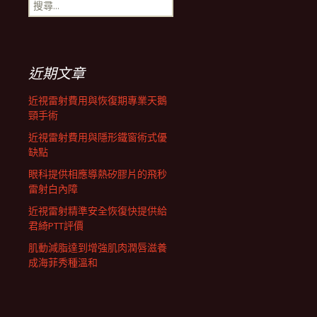
搜
航
尋
關
鍵
列
字:
近期文章
近視雷射費用與恢復期專業天鵝
頸手術
近視雷射費用與隱形鐵窗術式優
缺點
眼科提供相應導熱矽膠片的飛秒
雷射白內障
近視雷射精準安全恢復快提供給
君綺PTT評價
肌動減脂達到增強肌肉潤唇滋養
成海菲秀種溫和