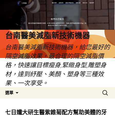
台南醫美減脂新技術機器
台南醫美減脂新技術機器，給您最好的
隔空減脂效果，最合理的隔空減脂價
格，快速讓目標瘦身,緊緻身型,雕塑身
材，達到紓壓、美顏、塑身等三種效
果、一次享受。
跳
搜
選單
至
尋
內
關
容
鍵
七日孅大研生醫紫錐菊配方幫助美體的牙
字: