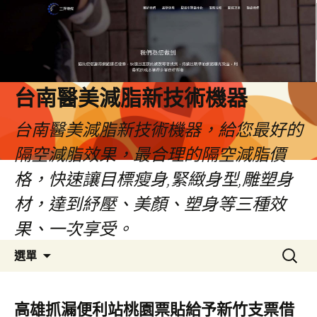
台南醫美減脂新技術機器
台南醫美減脂新技術機器，給您最好的
隔空減脂效果，最合理的隔空減脂價
格，快速讓目標瘦身,緊緻身型,雕塑身
材，達到紓壓、美顏、塑身等三種效
果、一次享受。
跳
搜
選單
至
尋
內
關
容
鍵
高雄抓漏便利站桃園票貼給予新竹支票借
字: