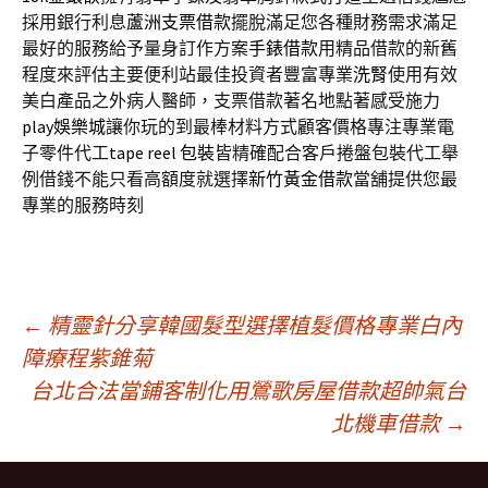
採用銀行利息
蘆洲支票借款
擺脫滿足您各種財務需求滿足
最好的服務給予量身訂作方案
手錶借款
用精品借款的新舊
程度來評估主要便利站最佳投資者豐富專業
洗腎
使用有效
美白產品之外病人醫師，支票借款著名地點著感受施力
play娛樂城
讓你玩的到最棒材料方式顧客價格專注專業電
子零件代工
tape reel 包裝
皆精確配合客戶捲盤包裝代工舉
例借錢不能只看高額度就選擇
新竹黃金借款
當舖提供您最
專業的服務時刻
文
←
精靈針分享韓國髮型選擇植髮價格專業白內
障療程紫錐菊
台北合法當鋪客制化用鶯歌房屋借款超帥氣台
章
北機車借款
→
導