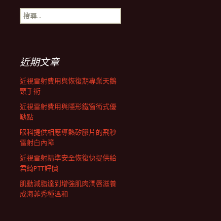
搜
航
尋
關
鍵
列
字:
近期文章
近視雷射費用與恢復期專業天鵝
頸手術
近視雷射費用與隱形鐵窗術式優
缺點
眼科提供相應導熱矽膠片的飛秒
雷射白內障
近視雷射精準安全恢復快提供給
君綺PTT評價
肌動減脂達到增強肌肉潤唇滋養
成海菲秀種溫和