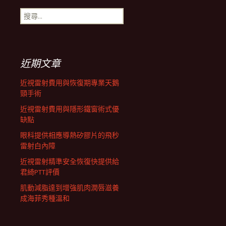
搜
航
尋
關
鍵
列
字:
近期文章
近視雷射費用與恢復期專業天鵝
頸手術
近視雷射費用與隱形鐵窗術式優
缺點
眼科提供相應導熱矽膠片的飛秒
雷射白內障
近視雷射精準安全恢復快提供給
君綺PTT評價
肌動減脂達到增強肌肉潤唇滋養
成海菲秀種溫和