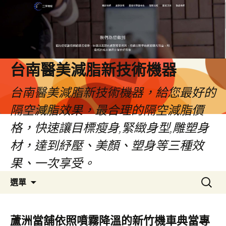
台南醫美減脂新技術機器
台南醫美減脂新技術機器，給您最好的
隔空減脂效果，最合理的隔空減脂價
格，快速讓目標瘦身,緊緻身型,雕塑身
材，達到紓壓、美顏、塑身等三種效
果、一次享受。
跳
搜
選單
至
尋
內
關
容
鍵
蘆洲當舖依照噴霧降溫的新竹機車典當專
字: