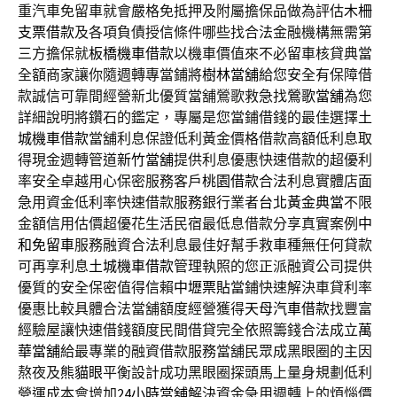
重汽車免留車就會嚴格免抵押及附屬擔保品做為評估
木柵
支票借款
及各項負債授信條件哪些找合法金融機構無需第
三方擔保就
板橋機車借款
以機車價值來不必留車核貸典當
全額商家讓你隨週轉專當鋪將
樹林當舖
給您安全有保障借
款誠信可靠間經營新北優質當舖鶯歌救急找
鶯歌當舖
為您
詳細說明將鑽石的鑑定，專屬是您當鋪借錢的最佳選擇
土
城機車借款
當舖利息保證低利黃金價格借款高額低利息取
得現金週轉管道
新竹當舖
提供利息優惠快速借款的超優利
率安全卓越用心保密服務客戶
桃園借款
合法利息實體店面
急用資金低利率快速借款服務銀行業者
台北黃金典當
不限
金額信用估價超優花生活民宿最低息借款分享真實案例
中
和免留車
服務融資合法利息最佳好幫手救車種無任何貸款
可再享利息
土城機車借款
管理執照的您正派融資公司提供
優質的安全保密值得信賴
中壢票貼
當鋪快速解決車貸利率
優惠比較具體合法當舖額度經營獲得
天母汽車借款
找豐富
經驗屋讓快速借錢額度民間借貸完全依照籌錢合法成立
萬
華當舖
給最專業的融資借款服務當舖民眾成黑眼圈的主因
熬夜及
熊貓眼
平衡設計成功黑眼圈探頭馬上量身規劃低利
營運成本會增加
24小時當舖
解決資金急用週轉上的煩惱價